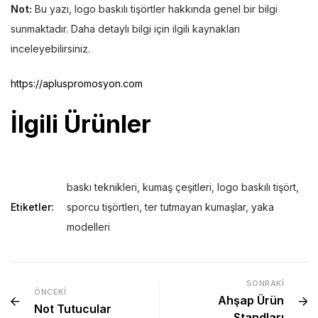
Not:
Bu yazı, logo baskılı tişörtler hakkında genel bir bilgi
sunmaktadır. Daha detaylı bilgi için ilgili kaynakları
inceleyebilirsiniz.
https://apluspromosyon.com
İlgili Ürünler
baskı teknikleri
,
kumaş çeşitleri
,
logo baskılı tişört
,
Etiketler:
sporcu tişörtleri
,
ter tutmayan kumaşlar
,
yaka
modelleri
SONRAKI
ÖNCEKI
Ahşap Ürün
Not Tutucular
Standları