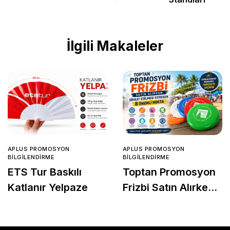
İlgili Makaleler
APLUS PROMOSYON
APLUS PROMOSYON
BILGILENDIRME
BILGILENDIRME
ETS Tur Baskılı
Toptan Promosyon
Katlanır Yelpaze
Frizbi Satın Alırken
Dikkat Edilmesi
Gereken 8 Önemli