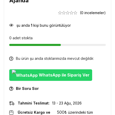
Ajanda
(0 incelemeler)
şu anda
1
kişi bunu görüntülüyor
0 adet stokta
Bu ürün şu anda stoklarımızda mevcut değildir.
WhatsApp ile Sipariş Ver
Bir Soru Sor
Tahmini Teslimat:
13 - 23 Ağu, 2026
500
₺
Ücretsiz Kargo ve
üzerindeki tüm