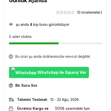
Günlük Ajanda
(0 incelemeler)
şu anda
4
kişi bunu görüntülüyor
0 adet stokta
Bu ürün şu anda stoklarımızda mevcut değildir.
WhatsApp ile Sipariş Ver
Bir Soru Sor
Tahmini Teslimat:
12 - 22 Ağu, 2026
500
₺
Ücretsiz Kargo ve
üzerindeki tüm