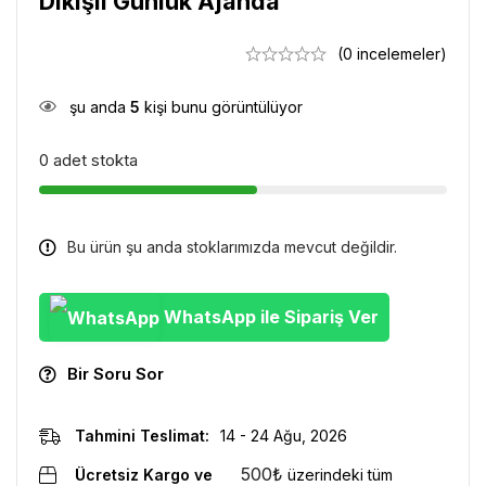
Dikişli Günlük Ajanda
(0 incelemeler)
şu anda
5
kişi bunu görüntülüyor
0 adet stokta
Bu ürün şu anda stoklarımızda mevcut değildir.
WhatsApp ile Sipariş Ver
Bir Soru Sor
Tahmini Teslimat:
14 - 24 Ağu, 2026
500
₺
Ücretsiz Kargo ve
üzerindeki tüm