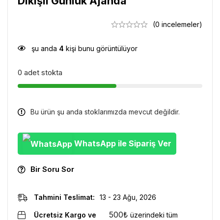
Dikişli Günlük Ajanda
(0 incelemeler)
şu anda
4
kişi bunu görüntülüyor
0 adet stokta
Bu ürün şu anda stoklarımızda mevcut değildir.
WhatsApp ile Sipariş Ver
Bir Soru Sor
Tahmini Teslimat:
13 - 23 Ağu, 2026
500
₺
Ücretsiz Kargo ve
üzerindeki tüm