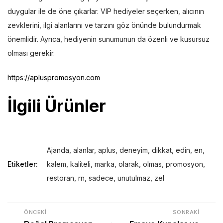
duygular ile de öne çıkarlar. VIP hediyeler seçerken, alıcının
zevklerini, ilgi alanlarını ve tarzını göz önünde bulundurmak
önemlidir. Ayrıca, hediyenin sunumunun da özenli ve kusursuz
olması gerekir.
https://apluspromosyon.com
İlgili Ürünler
Ajanda
,
alanlar
,
aplus
,
deneyim
,
dikkat
,
edin
,
en
,
Etiketler:
kalem
,
kaliteli
,
marka
,
olarak
,
olmas
,
promosyon
,
restoran
,
rn
,
sadece
,
unutulmaz
,
zel
ÖNCEKI
SONRAKI