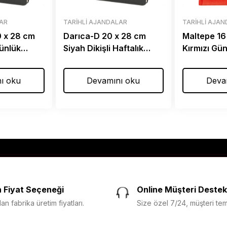
LAR
TARIHLI AJANDALAR
TARIHLI AJA
0 x 28 cm
Darıca-D 20 x 28 cm
Maltepe 16
Günlük
Siyah Dikişli Haftalık
Kırmızı Gü
Ajanda
ı oku
Devamını oku
Deva
 Fiyat Seçeneği
Online Müşteri Destek
n fabrika üretim fiyatları.
Size özel 7/24, müşteri temsi