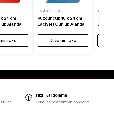
NDALAR
TARIHLI AJANDALAR
TARIHLI 
 x 24 cm
Kuzguncuk 16 x 24 cm
Tuzla 1
nlük Ajanda
Lacivert Günlük Ajanda
Spiralli
mını oku
Devamını oku
De
Hızlı Kargolama
lcileri.
Kendi depolarımızdan gönderim.