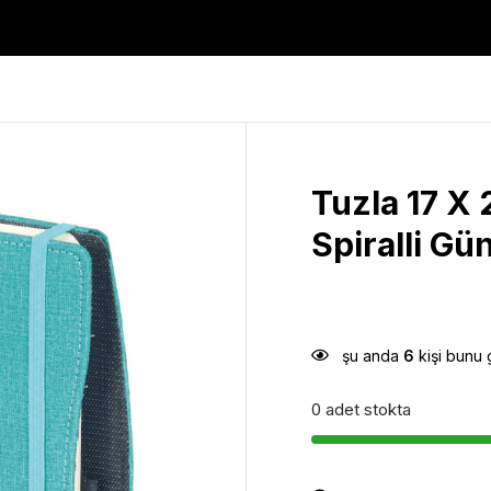
Tuzla 17 X
Spiralli Gü
şu anda
6
kişi bunu 
0 adet stokta