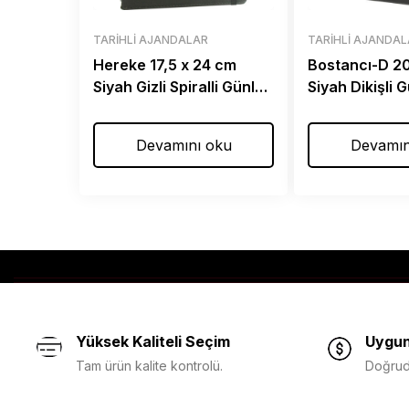
TARIHLI AJANDALAR
TARIHLI AJANDA
Hereke 17,5 x 24 cm
Bostancı-D 2
Siyah Gizli Spiralli Günlük
Siyah Dikişli 
Ajanda
Ajanda
Devamını oku
Devamın
Yüksek Kaliteli Seçim
Uygun
Tam ürün kalite kontrolü.
Doğruda