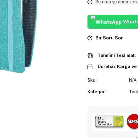
Bu ürün şu anda stok
WhatsA
Bir Soru Sor
Tahmini Teslimat:
Ücretsiz Kargo ve 
Sku:
N/A
Kategori:
Tari