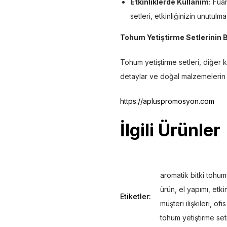
Etkinliklerde Kullanım:
Fuarl
setleri, etkinliğinizin unutulm
Tohum Yetiştirme Setlerinin 
Tohum yetiştirme setleri, diğer k
detaylar ve doğal malzemelerin k
https://apluspromosyon.com
İlgili Ürünler
aromatik bitki tohu
ürün
,
el yapımı
,
etki
Etiketler:
müşteri ilişkileri
,
ofis
tohum yetiştirme set