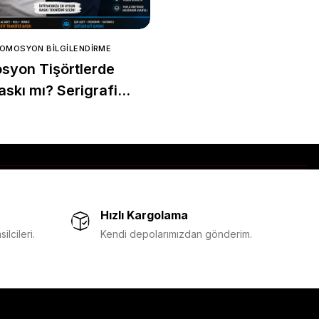
ROMOSYON BILGILENDIRME
APLUS PROMOSYON BILGILENDIR
syon Tişörtlerde
Promosyon Frizbi Yel
skı mı? Serigrafi
angisi Daha
jlı?
Hızlı Kargolama
lcileri.
Kendi depolarımızdan gönderim.