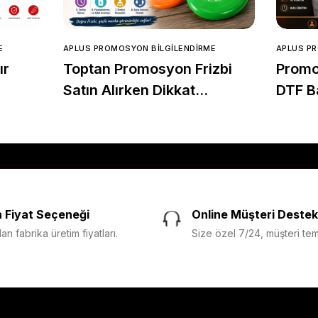
E
APLUS PROMOSYON BILGILENDIRME
APLUS P
ır
Toptan Promosyon Frizbi
Promo
Satın Alırken Dikkat
DTF Ba
Edilmesi Gereken 8 Önemli
mi? H
Nokta
Avanta
 Fiyat Seçeneği
Online Müşteri Destek
n fabrika üretim fiyatları.
Size özel 7/24, müşteri temsi