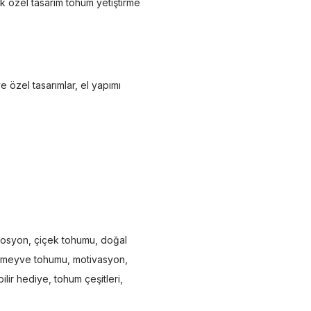
ak özel tasarım tohum yetiştirme
e özel tasarımlar, el yapımı
mosyon
,
çiçek tohumu
,
doğal
meyve tohumu
,
motivasyon
,
ilir hediye
,
tohum çeşitleri
,