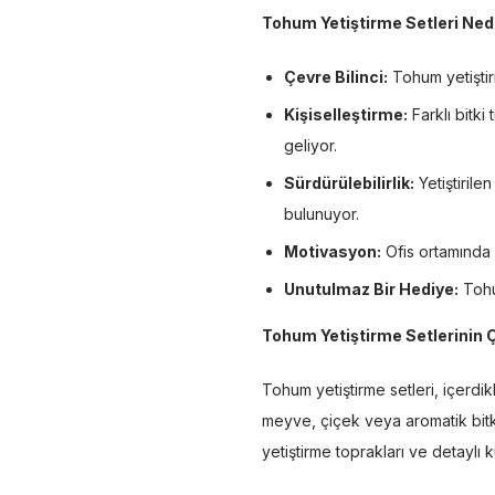
Tohum Yetiştirme Setleri Ne
Çevre Bilinci:
Tohum yetiştir
Kişiselleştirme:
Farklı bitki 
geliyor.
Sürdürülebilirlik:
Yetiştirile
bulunuyor.
Motivasyon:
Ofis ortamında b
Unutulmaz Bir Hediye:
Tohum
Tohum Yetiştirme Setlerinin Çe
Tohum yetiştirme setleri, içerdik
meyve, çiçek veya aromatik bitki 
yetiştirme toprakları ve detaylı k