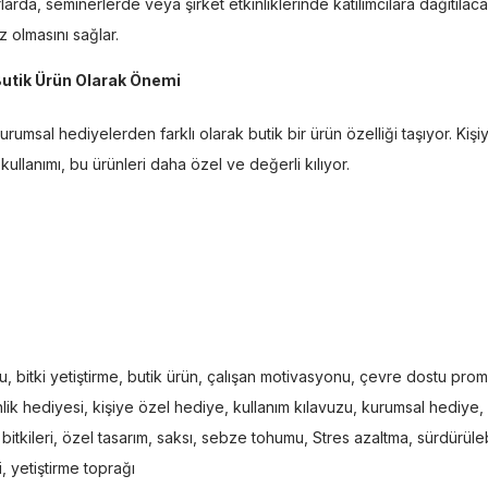
arda, seminerlerde veya şirket etkinliklerinde katılımcılara dağıtılac
az olmasını sağlar.
Butik Ürün Olarak Önemi
urumsal hediyelerden farklı olarak butik bir ürün özelliği taşıyor. Kişiy
ullanımı, bu ürünleri daha özel ve değerli kılıyor.
mu
,
bitki yetiştirme
,
butik ürün
,
çalışan motivasyonu
,
çevre dostu pro
nlik hediyesi
,
kişiye özel hediye
,
kullanım kılavuzu
,
kurumsal hediye
,
 bitkileri
,
özel tasarım
,
saksı
,
sebze tohumu
,
Stres azaltma
,
sürdürüleb
i
,
yetiştirme toprağı