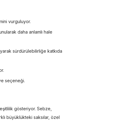
mini vurguluyor.
e sunularak daha anlamlı hale
yarak sürdürülebilirliğe katkıda
or.
iye seçeneği.
şitlilik gösteriyor. Sebze,
rklı büyüklükteki saksılar, özel