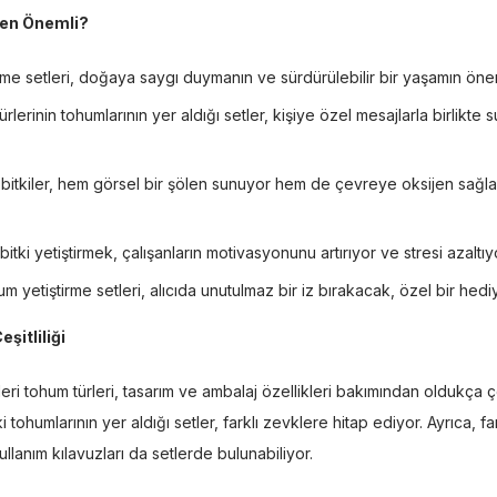
den Önemli?
me setleri, doğaya saygı duymanın ve sürdürülebilir bir yaşamın öne
türlerinin tohumlarının yer aldığı setler, kişiye özel mesajlarla birlikt
n bitkiler, hem görsel bir şölen sunuyor hem de çevreye oksijen sağla
itki yetiştirmek, çalışanların motivasyonunu artırıyor ve stresi azaltıy
 yetiştirme setleri, alıcıda unutulmaz bir iz bırakacak, özel bir hed
şitliliği
leri tohum türleri, tasarım ve ambalaj özellikleri bakımından oldukça çe
tohumlarının yer aldığı setler, farklı zevklere hitap ediyor. Ayrıca, fa
ullanım kılavuzları da setlerde bulunabiliyor.