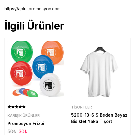
https://apluspromosyon.com
İlgili Ürünler
TIŞÖRTLER
5200-13-S S Beden Beyaz
KARIŞIK ÜRÜNLER
Bisiklet Yaka Tişört
Promosyon Frizbi
50
₺
30
₺