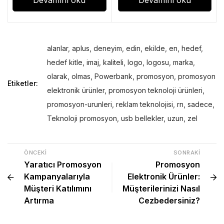
alanlar
,
aplus
,
deneyim
,
edin
,
ekilde
,
en
,
hedef
,
hedef kitle
,
imaj
,
kaliteli
,
logo
,
logosu
,
marka
,
olarak
,
olmas
,
Powerbank
,
promosyon
,
promosyon
Etiketler:
elektronik ürünler
,
promosyon teknoloji ürünleri
,
promosyon-urunleri
,
reklam teknolojisi
,
rn
,
sadece
,
Teknoloji promosyon
,
usb bellekler
,
uzun
,
zel
ÖNCEKI
SONRAKI
Yaratıcı Promosyon
Promosyon
Kampanyalarıyla
Elektronik Ürünler:
Müşteri Katılımını
Müşterilerinizi Nasıl
Artırma
Cezbedersiniz?