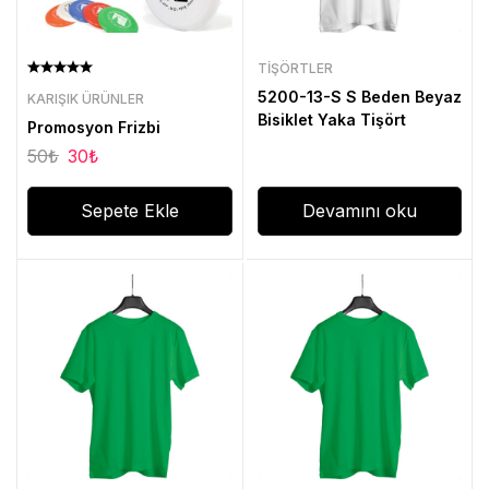
TIŞÖRTLER
5200-13-S S Beden Beyaz
KARIŞIK ÜRÜNLER
Bisiklet Yaka Tişört
Promosyon Frizbi
50
₺
30
₺
Sepete Ekle
Devamını oku