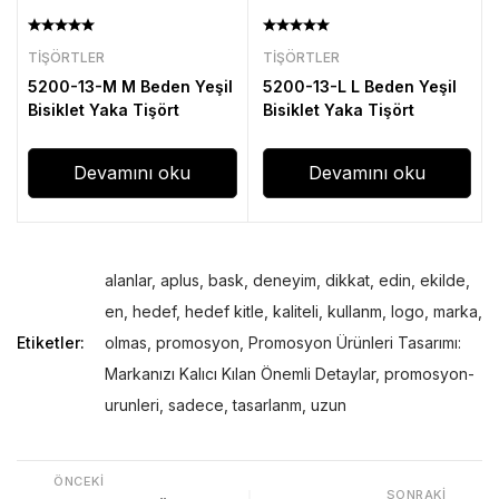
TIŞÖRTLER
TIŞÖRTLER
5200-13-M M Beden Yeşil
5200-13-L L Beden Yeşil
Bisiklet Yaka Tişört
Bisiklet Yaka Tişört
Devamını oku
Devamını oku
alanlar
,
aplus
,
bask
,
deneyim
,
dikkat
,
edin
,
ekilde
,
en
,
hedef
,
hedef kitle
,
kaliteli
,
kullanm
,
logo
,
marka
,
Etiketler:
olmas
,
promosyon
,
Promosyon Ürünleri Tasarımı:
Markanızı Kalıcı Kılan Önemli Detaylar
,
promosyon-
urunleri
,
sadece
,
tasarlanm
,
uzun
ÖNCEKI
SONRAKI