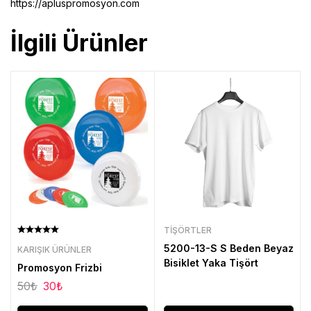
https://apluspromosyon.com
İlgili Ürünler
TIŞÖRTLER
5200-13-S S Beden Beyaz
KARIŞIK ÜRÜNLER
Bisiklet Yaka Tişört
Promosyon Frizbi
50
₺
30
₺