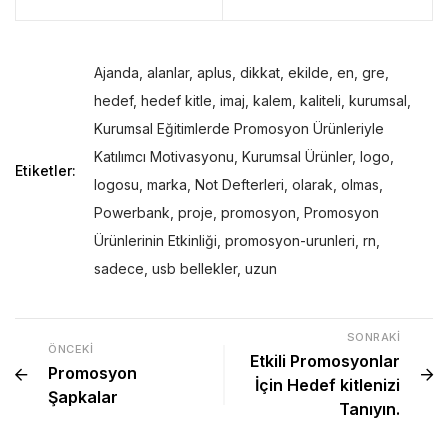
Ajanda
,
alanlar
,
aplus
,
dikkat
,
ekilde
,
en
,
gre
,
hedef
,
hedef kitle
,
imaj
,
kalem
,
kaliteli
,
kurumsal
,
Kurumsal Eğitimlerde Promosyon Ürünleriyle
Katılımcı Motivasyonu
,
Kurumsal Ürünler
,
logo
,
Etiketler:
logosu
,
marka
,
Not Defterleri
,
olarak
,
olmas
,
Powerbank
,
proje
,
promosyon
,
Promosyon
Ürünlerinin Etkinliği
,
promosyon-urunleri
,
rn
,
sadece
,
usb bellekler
,
uzun
SONRAKI
ÖNCEKI
Etkili Promosyonlar
Promosyon
İçin Hedef kitlenizi
Şapkalar
Tanıyın.