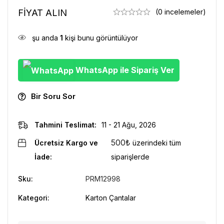
FİYAT ALIN
(0 incelemeler)
şu anda
1
kişi bunu görüntülüyor
WhatsApp ile Sipariş Ver
Bir Soru Sor
Tahmini Teslimat:
11 - 21 Ağu, 2026
500
₺
Ücretsiz Kargo ve
üzerindeki tüm
İade:
siparişlerde
Sku:
PRM12998
Kategori:
Karton Çantalar