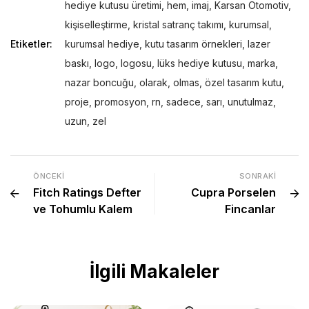
hediye kutusu üretimi
,
hem
,
imaj
,
Karsan Otomotiv
,
kişiselleştirme
,
kristal satranç takımı
,
kurumsal
,
Etiketler:
kurumsal hediye
,
kutu tasarım örnekleri
,
lazer
baskı
,
logo
,
logosu
,
lüks hediye kutusu
,
marka
,
nazar boncuğu
,
olarak
,
olmas
,
özel tasarım kutu
,
proje
,
promosyon
,
rn
,
sadece
,
sarı
,
unutulmaz
,
uzun
,
zel
ÖNCEKI
SONRAKI
Fitch Ratings Defter
Cupra Porselen
ve Tohumlu Kalem
Fincanlar
İlgili Makaleler