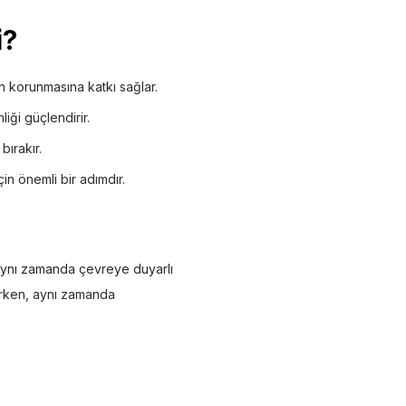
i?
n korunmasına katkı sağlar.
liği güçlendirir.
bırakır.
in önemli bir adımdır.
, aynı zamanda çevreye duyarlı
rirken, aynı zamanda