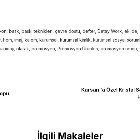
yon
,
bask
,
baskı teknikleri
,
çevre dostu
,
defter
,
Detay Worx
,
ekilde
,
r
,
hem
,
imaj
,
kalem
,
kurumsal
,
kurumsal kimlik
,
kurumsal sosyal sorum
a imajı
,
olarak
,
promosyon
,
Promosyon Ürünleri
,
promosyon ürünü
,
Karsan ‘a Özel Kristal S
Topu
İlgili Makaleler