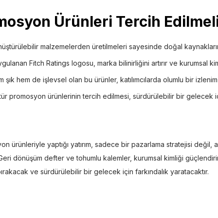
osyon Ürünleri Tercih Edilmel
üştürülebilir malzemelerden üretilmeleri sayesinde doğal kaynakları
ulanan Fitch Ratings logosu, marka bilinirliğini artırır ve kurumsal kim
şık hem de işlevsel olan bu ürünler, katılımcılarda olumlu bir izlenim 
ür promosyon ürünlerinin tercih edilmesi, sürdürülebilir bir gelecek iç
on ürünleriyle yaptığı yatırım, sadece bir pazarlama stratejisi değil
. Geri dönüşüm defter ve tohumlu kalemler, kurumsal kimliği güçlendi
bırakacak ve sürdürülebilir bir gelecek için farkındalık yaratacaktır.