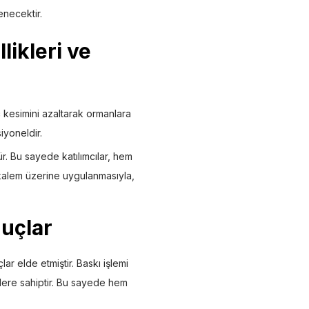
enecektir.
ikleri ve
 kesimini azaltarak ormanlara
iyoneldir.
ür. Bu sayede katılımcılar, hem
kalem üzerine uygulanmasıyla,
nuçlar
r elde etmiştir. Baskı işlemi
lere sahiptir. Bu sayede hem