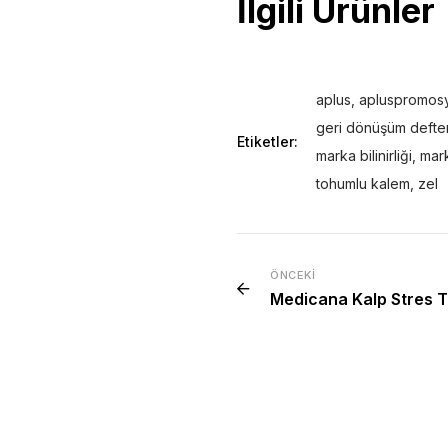
İlgili Ürünler
aplus
,
apluspromos
geri dönüşüm defte
Etiketler:
marka bilinirliği
,
mark
tohumlu kalem
,
zel
ÖNCEKI
Medicana Kalp Stres 