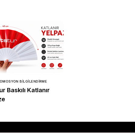
ROMOSYON BILGILENDIRME
APLUS PROMOSYON BILGILENDIR
r Baskılı Katlanır
Toptan Promosyon Fri
ze
Satın Alırken Dikkat
Edilmesi Gereken 8 Ö
Nokta