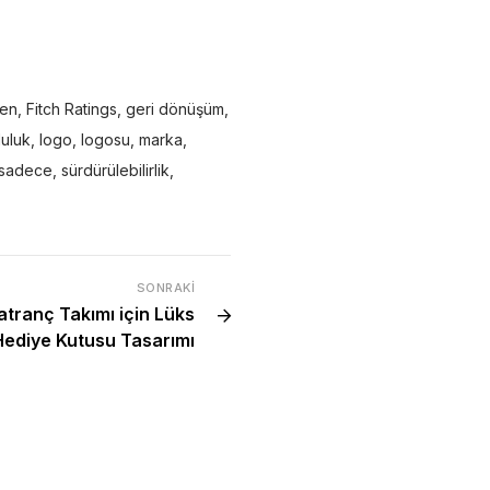
en
,
Fitch Ratings
,
geri dönüşüm
,
luluk
,
logo
,
logosu
,
marka
,
sadece
,
sürdürülebilirlik
,
SONRAKI
atranç Takımı için Lüks
Hediye Kutusu Tasarımı