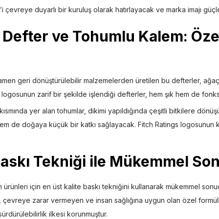
s’i çevreye duyarlı bir kuruluş olarak hatırlayacak ve marka imajı güçl
Defter ve Tohumlu Kalem: Özell
en geri dönüştürülebilir malzemelerden üretilen bu defterler, ağaç
 logosunun zarif bir şekilde işlendiği defterler, hem şık hem de fonks
kısmında yer alan tohumlar, dikimi yapıldığında çeşitli bitkilere dönüş
hem de doğaya küçük bir katkı sağlayacak. Fitch Ratings logosunun 
Baskı Tekniği ile Mükemmel So
ünleri için en üst kalite baskı tekniğini kullanarak mükemmel sonuçla
r, çevreye zarar vermeyen ve insan sağlığına uygun olan özel formül
sürdürülebilirlik ilkesi korunmuştur.