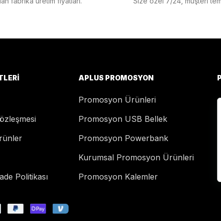
n fabrika üretim fiyatları.
Size özel 7/24, müşteri temsi
TLERI
APLUS PROMOSYON
Promosyon Ürünleri
Sözleşmesi
Promosyon USB Bellek
rünler
Promosyon Powerbank
Kurumsal Promosyon Ürünleri
de Politikası
Promosyon Kalemler