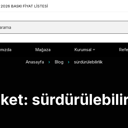
2026 BASKI FİYAT LİSTESİ
ımızda
Mağaza
Kurumsal
Refe
Anasayfa
Blog
sürdürülebilirlik
iket: sürdürülebilir