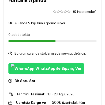
Haftalık Ajanda
(0 incelemeler)
şu anda
5
kişi bunu görüntülüyor
0 adet stokta
Bu ürün şu anda stoklarımızda mevcut değildir.
WhatsApp ile Sipariş Ver
Bir Soru Sor
Tahmini Teslimat:
13 - 23 Ağu, 2026
500
₺
Ücretsiz Kargo ve
üzerindeki tüm