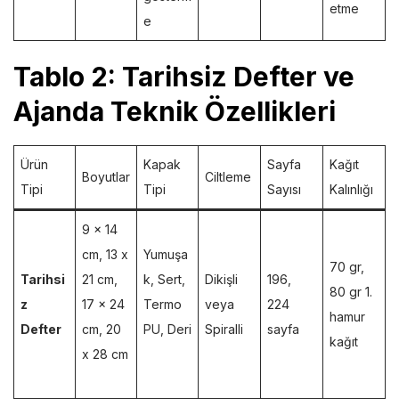
etme
e
Tablo 2: Tarihsiz Defter ve
Ajanda Teknik Özellikleri
Ürün
Kapak
Sayfa
Kağıt
Boyutlar
Ciltleme
Tipi
Tipi
Sayısı
Kalınlığı
9 x 14
cm, 13 x
Yumuşa
70 gr,
Tarihsi
21 cm,
k, Sert,
Dikişli
196,
80 gr 1.
z
17 x 24
Termo
veya
224
hamur
Defter
cm, 20
PU, Deri
Spiralli
sayfa
kağıt
x 28 cm