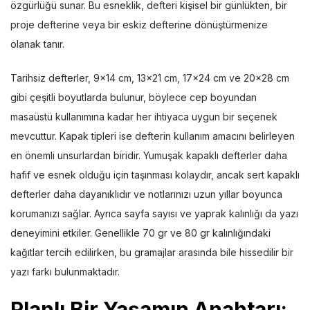
özgürlüğü sunar. Bu esneklik, defteri kişisel bir günlükten, bir
proje defterine veya bir eskiz defterine dönüştürmenize
olanak tanır.
Tarihsiz defterler, 9×14 cm, 13×21 cm, 17×24 cm ve 20×28 cm
gibi çeşitli boyutlarda bulunur, böylece cep boyundan
masaüstü kullanımına kadar her ihtiyaca uygun bir seçenek
mevcuttur. Kapak tipleri ise defterin kullanım amacını belirleyen
en önemli unsurlardan biridir. Yumuşak kapaklı defterler daha
hafif ve esnek olduğu için taşınması kolaydır, ancak sert kapaklı
defterler daha dayanıklıdır ve notlarınızı uzun yıllar boyunca
korumanızı sağlar. Ayrıca sayfa sayısı ve yaprak kalınlığı da yazı
deneyimini etkiler. Genellikle 70 gr ve 80 gr kalınlığındaki
kağıtlar tercih edilirken, bu gramajlar arasında bile hissedilir bir
yazı farkı bulunmaktadır.
Planlı Bir Yaşamın Anahtarı: