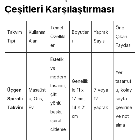
Çeşitleri Karşılaştırması
Temel
Öne
Takvim
Kullanım
Boyutlar
Yaprak
Özellikl
Çıkan
Tipi
Alanı
ı
Sayısı
eri
Faydası
Estetik
ve
Yer
modern
Genellik
tasarruf
tasarım,
Üçgen
Masaüst
le 11 x
7 veya
u, kolay
çift
Spiralli
ü, Ofis,
17 cm,
12
sayfa
yönlü
Takvim
Ev
14 x 21
yaprak
çevirme
baskı,
cm
ve not
spiral
alma
ciltleme