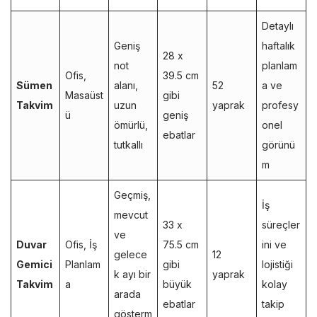
Detaylı
Geniş
haftalık
28 x
not
planlam
Ofis,
39.5 cm
Sümen
alanı,
52
a ve
Masaüst
gibi
Takvim
uzun
yaprak
profesy
ü
geniş
ömürlü,
onel
ebatlar
tutkallı
görünü
m
Geçmiş,
İş
mevcut
33 x
süreçler
ve
Duvar
Ofis, İş
75.5 cm
ini ve
gelece
12
Gemici
Planlam
gibi
lojistiği
k ayı bir
yaprak
Takvim
a
büyük
kolay
arada
ebatlar
takip
gösterm