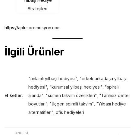
https://apluspromosyon.com
İlgili Ürünler
"anlamlı yılbaşı hediyesi"
,
"erkek arkadaşa yılbaşı
hediyesi"
,
"kurumsal yılbaşı hediyesi"
,
"spiralli
Etiketler:
ajanda"
,
"sümen takvim özellikleri"
,
"Tarihsiz defter
boyutları"
,
"üçgen spiralli takvim"
,
"Yılbaşı hediye
alternatifleri"
,
ofis hediyeleri
ÖNCEKI