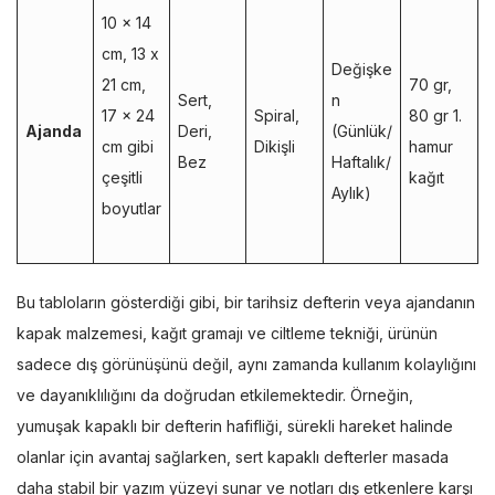
10 x 14
cm, 13 x
Değişke
21 cm,
70 gr,
Sert,
n
17 x 24
Spiral,
80 gr 1.
Ajanda
Deri,
(Günlük/
cm gibi
Dikişli
hamur
Bez
Haftalık/
çeşitli
kağıt
Aylık)
boyutlar
Bu tabloların gösterdiği gibi, bir tarihsiz defterin veya ajandanın
kapak malzemesi, kağıt gramajı ve ciltleme tekniği, ürünün
sadece dış görünüşünü değil, aynı zamanda kullanım kolaylığını
ve dayanıklılığını da doğrudan etkilemektedir. Örneğin,
yumuşak kapaklı bir defterin hafifliği, sürekli hareket halinde
olanlar için avantaj sağlarken, sert kapaklı defterler masada
daha stabil bir yazım yüzeyi sunar ve notları dış etkenlere karşı