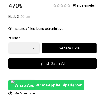
470
₺
(0 incelemeler)
Ebat: Ø 40 cm
şu anda
1
kişi bunu görüntülüyor
Miktar
Sepete Ekle
Şimdi Satın Al
WhatsApp ile Sipariş Ver
Bir Soru Sor