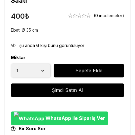
Saati
400
₺
(0 incelemeler)
Ebat: Ø 35 cm
şu anda
6
kişi bunu görüntülüyor
Miktar
Sepete Ekle
Şimdi Satın Al
WhatsApp ile Sipariş Ver
Bir Soru Sor