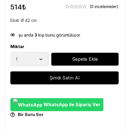
514
₺
(0 incelemeler)
Ebat: Ø 42 cm
şu anda
3
kişi bunu görüntülüyor
Miktar
Sepete Ekle
Şimdi Satın Al
WhatsApp ile Sipariş Ver
Bir Soru Sor