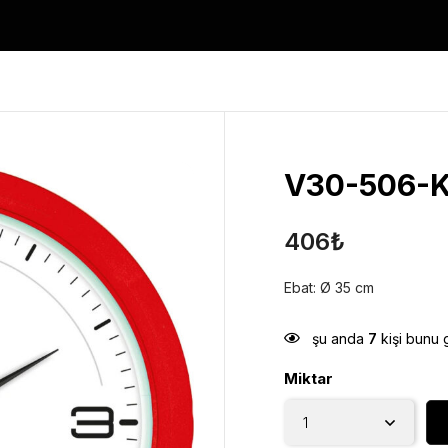
V30-506-K 
406
₺
Ebat: Ø 35 cm
şu anda
7
kişi bunu 
Miktar