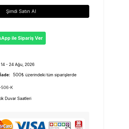
Şimdi Satın Al
pp ile Sipariş Ver
14 - 24 Ağu, 2026
500
₺
İade:
üzerindeki tüm siparişlerde
-506-K
tik Duvar Saatleri