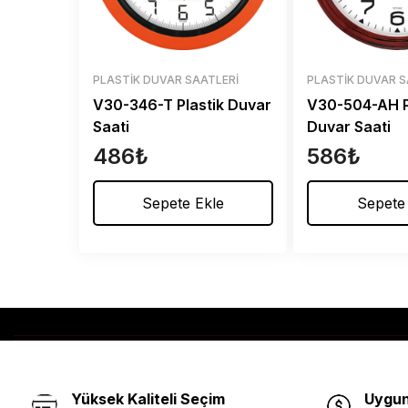
PLASTIK DUVAR SAATLERI
PLASTIK DUVAR S
V30-346-T Plastik Duvar
V30-504-AH P
Saati
Duvar Saati
486
₺
586
₺
Sepete Ekle
Sepete
Yüksek Kaliteli Seçim
Uygun