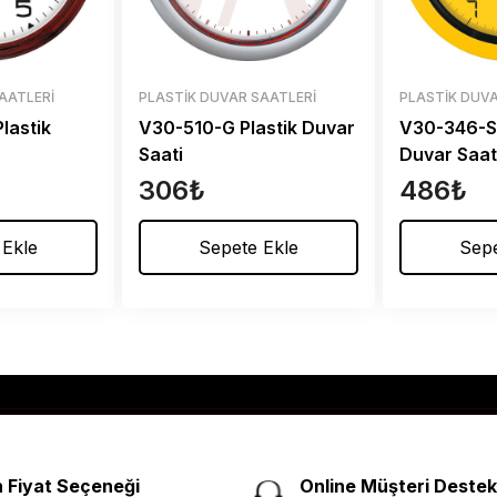
AATLERI
PLASTIK DUVAR SAATLERI
PLASTIK DUVA
lastik
V30-510-G Plastik Duvar
V30-346-SR
Saati
Duvar Saat
306
₺
486
₺
 Ekle
Sepete Ekle
Sepe
 Fiyat Seçeneği
Online Müşteri Destek