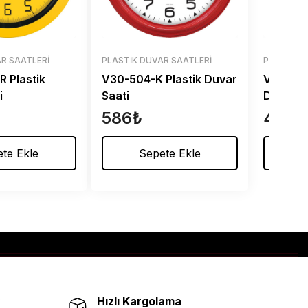
R SAATLERI
PLASTIK DUVAR SAATLERI
PLASTIK 
 Plastik
V30-504-K Plastik Duvar
V30-346
i
Saati
Duvar S
586
₺
486
₺
te Ekle
Sepete Ekle
S
Hızlı Kargolama