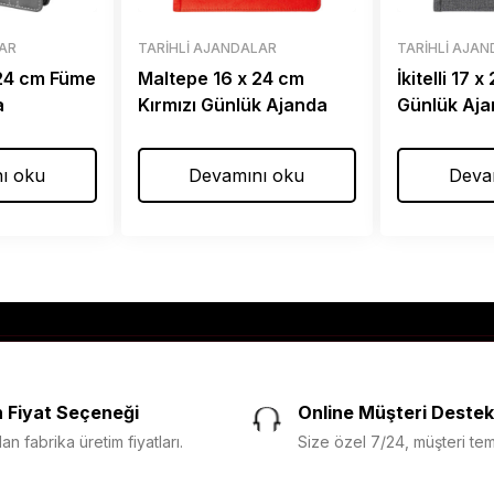
LAR
TARIHLI AJANDALAR
TARIHLI AJA
 24 cm Füme
Maltepe 16 x 24 cm
İkitelli 17
a
Kırmızı Günlük Ajanda
Günlük Aj
ı oku
Devamını oku
Deva
 Fiyat Seçeneği
Online Müşteri Destek
n fabrika üretim fiyatları.
Size özel 7/24, müşteri temsi