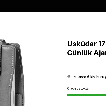
Üsküdar 1
Günlük Aj
şu anda
6
kişi bunu 
0 adet stokta