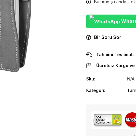
Bu ürün şu anda stok
WhatsA
Bir Soru Sor
Tahmini Teslimat:
Ücretsiz Kargo ve 
Sku:
N/A
Kategori:
Tari