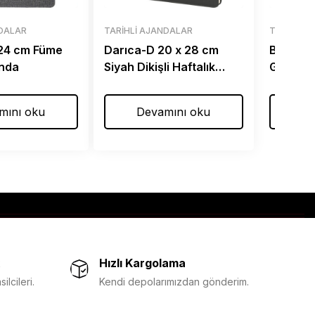
NDALAR
TARIHLI AJANDALAR
TARIHLI 
 x 24 cm Füme
Darıca-D 20 x 28 cm
Bostanc
anda
Siyah Dikişli Haftalık
Gri Spir
Ajanda
Ajanda
mını oku
Devamını oku
De
Hızlı Kargolama
lcileri.
Kendi depolarımızdan gönderim.