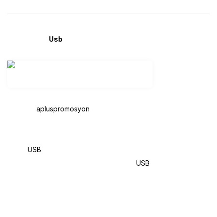
Promosyon
Usb
Original
gurcan@
apluspromosyon
.com
0532 251 62 02
Klasik
USB
bellek
Hala en çok satan ürünlerimizden biridir.
USB
Original dayanıklı
alüminyum bir gövdeye sahip olup, siyah, gümüş, kırmızı, mavi
veya yeşil anodize edilmiş gövdeli ya da parlak beyaz renkte
modern rötuşlu olarak iki versiyonu mevcuttur.