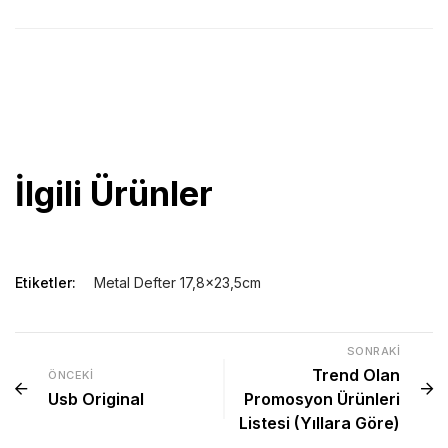
Lazer baskı, UV Baskı ve Serigraf baskı yapılabilir 17,8×23,5cm
ebat metal kapak 280 sayfa 70gr krem çizgili 15x21cm iç blok
özel kutulu
promosyon organizer
.
İlgili Ürünler
Etiketler:
Metal Defter 17,8x23,5cm
SONRAKI
Trend Olan
ÖNCEKI
Usb Original
Promosyon Ürünleri
Listesi (Yıllara Göre)