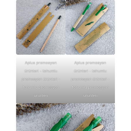
Aplus promosyon
Aplus promosyon
ürünleri - tohumlu
ürünleri - tohumlu
promosyon ürünleri -
promosyon ürünleri -
tohumlu promosyon
tohumlu promosyon
ürünleri
ürünleri