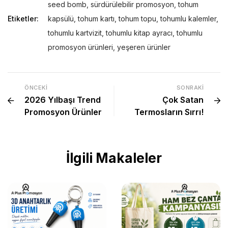
seed bomb
,
sürdürülebilir promosyon
,
tohum
Etiketler:
kapsülü
,
tohum kartı
,
tohum topu
,
tohumlu kalemler
,
tohumlu kartvizit
,
tohumlu kitap ayracı
,
tohumlu
promosyon ürünleri
,
yeşeren ürünler
ÖNCEKI
SONRAKI
2026 Yılbaşı Trend
Çok Satan
Promosyon Ürünler
Termosların Sırrı!
İlgili Makaleler