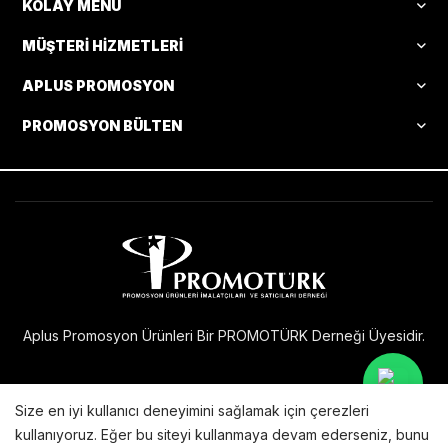
KOLAY MENÜ
MÜŞTERI HIZMETLERI
APLUS PROMOSYON
PROMOSYON BÜLTEN
Aplus Promosyon Ürünleri Bir PROMOTÜRK Derneği Üyesidir.
Size en iyi kullanıcı deneyimini sağlamak için çerezleri
Bu internet sitesi
sunucularında barındırılmakta ve
X Technology
kullanıyoruz. Eğer bu siteyi kullanmaya devam ederseniz, bunu