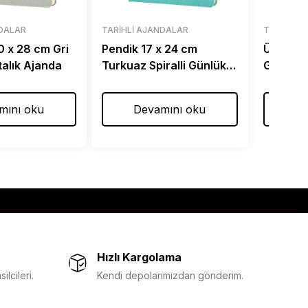
NDALAR
TARIHLI AJANDALAR
TARIHLI 
0 x 28 cm Gri
Pendik 17 x 24 cm
Üsküdar
ftalık Ajanda
Turkuaz Spiralli Günlük
Günlük 
Ajanda
mını oku
Devamını oku
De
Hızlı Kargolama
lcileri.
Kendi depolarımızdan gönderim.