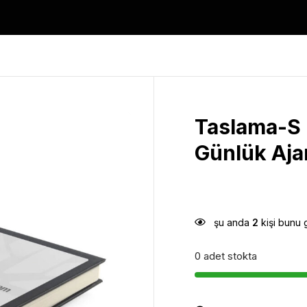
Taslama-S 
Günlük Aj
şu anda
2
kişi bunu 
0 adet stokta