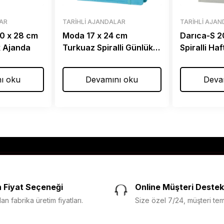
LAR
TARIHLI AJANDALAR
TARIHLI AJA
0 x 28 cm
Moda 17 x 24 cm
Darıca-S 2
k Ajanda
Turkuaz Spiralli Günlük
Spiralli Ha
Ajanda
ı oku
Devamını oku
Deva
 Fiyat Seçeneği
Online Müşteri Destek
n fabrika üretim fiyatları.
Size özel 7/24, müşteri temsi