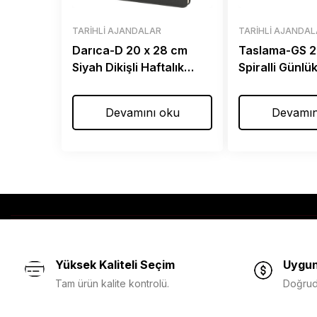
TARIHLI AJANDALAR
TARIHLI AJANDA
Darıca-D 20 x 28 cm
Taslama-GS 2
Siyah Dikişli Haftalık
Spiralli Günlü
Ajanda
Devamını oku
Devamın
Yüksek Kaliteli Seçim
Uygun
Tam ürün kalite kontrolü.
Doğruda