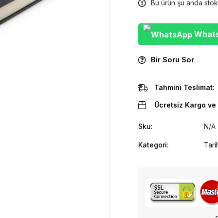
Bu ürün şu anda stok
WhatsA
Bir Soru Sor
Tahmini Teslimat:
Ücretsiz Kargo ve 
Sku:
N/A
Kategori:
Tari