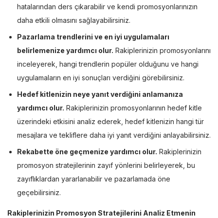
hatalarından ders çıkarabilir ve kendi promosyonlarınızın
daha etkili olmasını sağlayabilirsiniz.
Pazarlama trendlerini ve en iyi uygulamaları
belirlemenize yardımcı olur.
Rakiplerinizin promosyonlarını
inceleyerek, hangi trendlerin popüler olduğunu ve hangi
uygulamaların en iyi sonuçları verdiğini görebilirsiniz.
Hedef kitlenizin neye yanıt verdiğini anlamanıza
yardımcı olur.
Rakiplerinizin promosyonlarının hedef kitle
üzerindeki etkisini analiz ederek, hedef kitlenizin hangi tür
mesajlara ve tekliflere daha iyi yanıt verdiğini anlayabilirsiniz.
Rekabette öne geçmenize yardımcı olur.
Rakiplerinizin
promosyon stratejilerinin zayıf yönlerini belirleyerek, bu
zayıflıklardan yararlanabilir ve pazarlamada öne
geçebilirsiniz.
Rakiplerinizin Promosyon Stratejilerini Analiz Etmenin