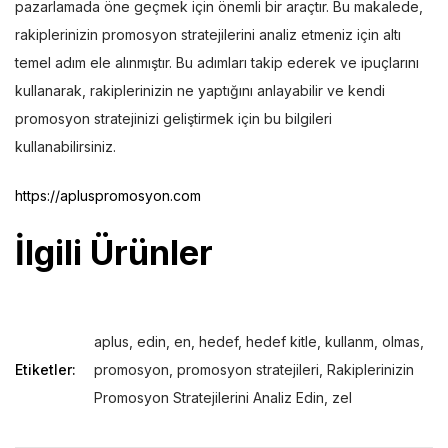
pazarlamada öne geçmek için önemli bir araçtır. Bu makalede,
rakiplerinizin promosyon stratejilerini analiz etmeniz için altı
temel adım ele alınmıştır. Bu adımları takip ederek ve ipuçlarını
kullanarak, rakiplerinizin ne yaptığını anlayabilir ve kendi
promosyon stratejinizi geliştirmek için bu bilgileri
kullanabilirsiniz.
https://apluspromosyon.com
İlgili Ürünler
aplus
,
edin
,
en
,
hedef
,
hedef kitle
,
kullanm
,
olmas
,
Etiketler:
promosyon
,
promosyon stratejileri
,
Rakiplerinizin
Promosyon Stratejilerini Analiz Edin
,
zel