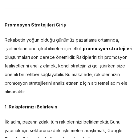
Promosyon Stratejileri Giriş
Rekabetin yoğun olduğu günümüz pazarlama ortamında,
işletmelerin öne çıkabilmeleri için etkili
promosyon stratejileri
oluşturmaları son derece önemlidir. Rakiplerinizin promosyon
faaliyetlerini analiz etmek, kendi stratejinizi geliştirirken size
önemli bir rehber sağlayabilir. Bu makalede, rakiplerinizin
promosyon stratejilerini analiz etmeniz için altı temel adım ele
alınacaktır.
1. Rakiplerinizi Belirleyin
İlk adım, pazarınızdaki tüm rakiplerinizi belirlemektir. Bunu
yapmak için sektörünüzdeki işletmeleri araştırmak, Google