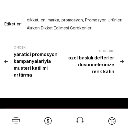
dikkat
,
en
,
marka
,
promosyon
,
Promosyon Ürünleri
Etiketler:
Alırken Dikkat Edilmesi Gerekenler
ÖNCEKI
SONRAKI
yaratici promosyon
ozel baskili defterler
kampanyalariyla
dusuncelerinize
musteri katilimi
renk katin
arttirma