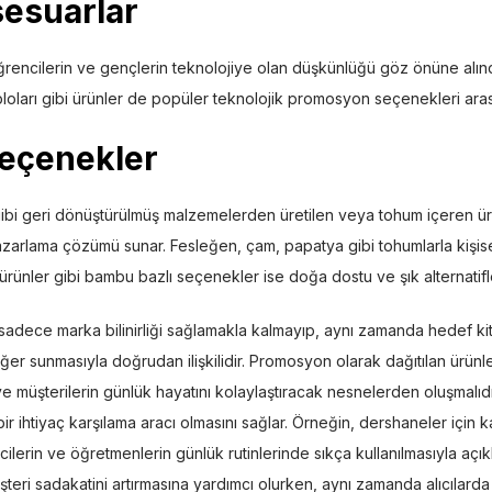
sesuarlar
encilerin ve gençlerin teknolojiye olan düşkünlüğü göz önüne alınd
bloları gibi ürünler de popüler teknolojik promosyon seçenekleri arası
eçenekler
ibi geri dönüştürülmüş malzemelerden üretilen veya tohum içeren ürü
pazarlama çözümü sunar. Fesleğen, çam, papatya gibi tohumlarla kişisell
 ürünler gibi bambu bazlı seçenekler ise doğa dostu ve şık alternatifl
sadece marka bilinirliği sağlamakla kalmayıp, aynı zamanda hedef kitl
r sunmasıyla doğrudan ilişkilidir. Promosyon olarak dağıtılan ürünler, 
 ve müşterilerin günlük hayatını kolaylaştıracak nesnelerden oluşmalı
ir ihtiyaç karşılama aracı olmasını sağlar. Örneğin, dershaneler için 
cilerin ve öğretmenlerin günlük rutinlerinde sıkça kullanılmasıyla açık
şteri sadakatini artırmasına yardımcı olurken, aynı zamanda alıcılard