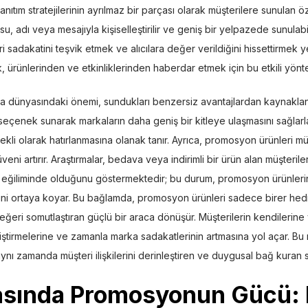
nıtım stratejilerinin ayrılmaz bir parçası olarak müşterilere sunulan ö
u, adı veya mesajıyla kişiselleştirilir ve geniş bir yelpazede sunulabi
eri sadakatini teşvik etmek ve alıcılara değer verildiğini hissettirmek ye
k, ürünlerinden ve etkinliklerinden haberdar etmek için bu etkili yönte
 dünyasındaki önemi, sundukları benzersiz avantajlardan kaynaklanı
 seçenek sunarak markaların daha geniş bir kitleye ulaşmasını sağlarl
ürekli olarak hatırlanmasına olanak tanır. Ayrıca, promosyon ürünleri 
ni artırır. Araştırmalar, bedava veya indirimli bir ürün alan müşteril
 eğiliminde olduğunu göstermektedir; bu durum, promosyon ürünlerin
iğini ortaya koyar. Bu bağlamda, promosyon ürünleri sadece birer he
eğeri somutlaştıran güçlü bir araca dönüşür. Müşterilerin kendilerine 
liştirmelerine ve zamanla marka sadakatlerinin artmasına yol açar. B
ynı zamanda müşteri ilişkilerini derinleştiren ve duygusal bağ kuran str
asında Promosyonun Gücü: 