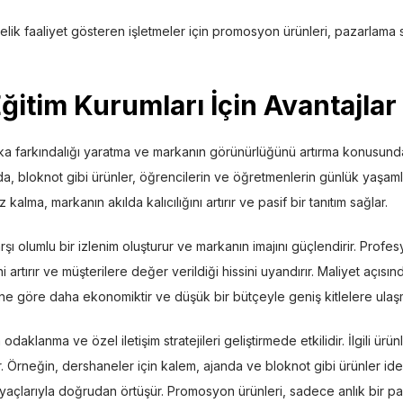
elik faaliyet gösteren işletmeler için promosyon ürünleri, pazarlama s
Eğitim Kurumları İçin Avantajlar
a farkındalığı yaratma ve markanın görünürlüğünü artırma konusunda o
nda, bloknot gibi ürünler, öğrencilerin ve öğretmenlerin günlük yaşam
alma, markanın akılda kalıcılığını artırır ve pasif bir tanıtım sağlar.
rşı olumlu bir izlenim oluşturur ve markanın imajını güçlendirir. Prof
artırır ve müşterilere değer verildiği hissini uyandırır. Maliyet açıs
ine göre daha ekonomiktir ve düşük bir bütçeyle geniş kitlelere ulaş
aklanma ve özel iletişim stratejileri geliştirmede etkilidir. İlgili ürü
. Örneğin, dershaneler için kalem, ajanda ve bloknot gibi ürünler id
tiyaçlarıyla doğrudan örtüşür. Promosyon ürünleri, sadece anlık bir 