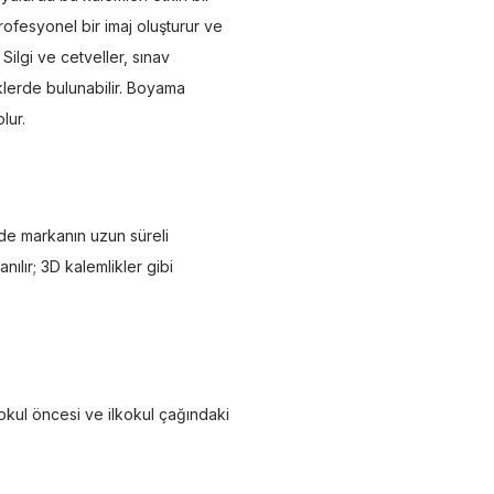
 profesyonel bir imaj oluşturur ve
. Silgi ve cetveller, sınav
klerde bulunabilir. Boyama
lur.
nde markanın uzun süreli
nılır; 3D kalemlikler gibi
 okul öncesi ve ilkokul çağındaki