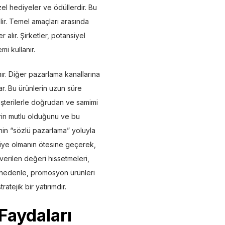
zel hediyeler ve ödüllerdir. Bu
lir. Temel amaçları arasında
r alır. Şirketler, potansiyel
mi kullanır.
r. Diğer pazarlama kanallarına
ar. Bu ürünlerin uzun süre
müşterilerle doğrudan ve samimi
erin mutlu olduğunu ve bu
in “sözlü pazarlama” yoluyla
diye olmanın ötesine geçerek,
verilen değeri hissetmeleri,
u nedenle, promosyon ürünleri
atejik bir yatırımdır.
Faydaları