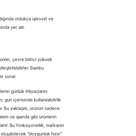
ığında oldukça işlevsel ve
nda yer alır.
nler, çevre bilinci yüksek
eştirilebilirler. Bambu
er sunar.
enin günlük ihtiyaçlarını
gün içerisinde kullanılabilirlik
dır. Bu yaklaşım, ürünün sadece
kalem ve ajanda gibi ürünlerin
lanır. Bu fonksiyonellik, markanın
a oluşabilecek “doygunluk hissi”