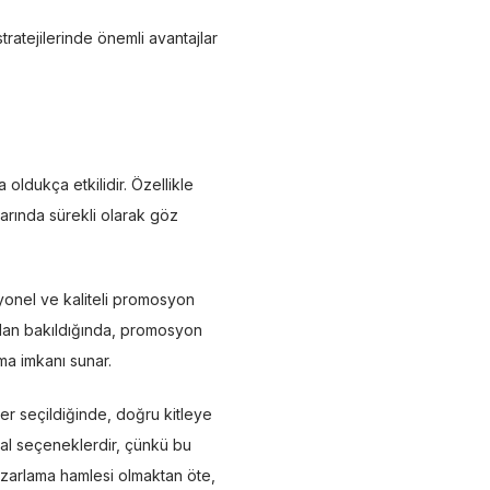
tratejilerinde önemli avantajlar
ldukça etkilidir. Özellikle
larında sürekli olarak göz
esyonel ve kaliteli promosyon
ından bakıldığında, promosyon
ma imkanı sunar.
nler seçildiğinde, doğru kitleye
eal seçeneklerdir, çünkü bu
pazarlama hamlesi olmaktan öte,