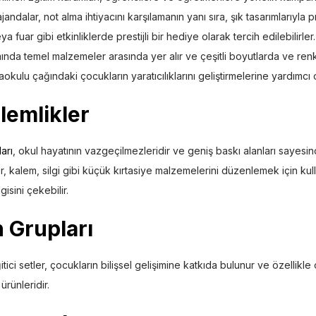
ajandalar, not alma ihtiyacını karşılamanın yanı sıra, şık tasarımlarıyla
 veya fuar gibi etkinliklerde prestijli bir hediye olarak tercih edilebilirler
ında temel malzemeler arasında yer alır ve çeşitli boyutlarda ve ren
naokulu çağındaki çocukların yaratıcılıklarını geliştirmelerine yardımcı o
lemlikler
arı
, okul hayatının vazgeçilmezleridir ve geniş baskı alanları sayesi
, kalem, silgi gibi küçük kırtasiye malzemelerini düzenlemek için kulla
gisini çekebilir.
n Grupları
ci setler, çocukların bilişsel gelişimine katkıda bulunur ve özellikle
rünleridir.