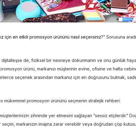
z için en etkili promosyon ürününü nasıl seçersiniz
?” Sorusuna arad
dijitalleşse de, fiziksel bir nesneye dokunmanın ve onu günlük hayat
r promosyon ürünü, markanızı müşterinin evine, ofisine ve hatta cebine
 binlerce seçenek arasından markanız için en doğrusunu bulmak, sad
cak o mükemmel promosyon ürününü seçmenin stratejik rehberi:
müşterilerinizin zihninde yer etmesini sağlayan “sessiz elçilerdir.” Do
ş bir seçim, markanızın imajına zarar verebilir veya doğrudan çöp kutusu