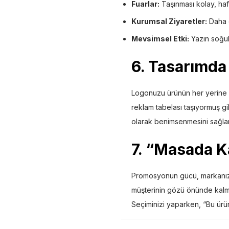
Fuarlar:
Taşınması kolay, hafi
Kurumsal Ziyaretler:
Daha ö
Mevsimsel Etki:
Yazın soğuk
6. Tasarımda
Logonuzu ürünün her yerine d
reklam tabelası taşıyormuş gib
olarak benimsenmesini sağlar
7. “Masada K
Promosyonun gücü, markanızı 
müşterinin gözü önünde kalma
Seçiminizi yaparken, “Bu ürü