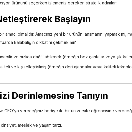
omosyon ürününü seçerken izlemeniz gereken stratejik adımlar:
Netleştirerek Başlayın
 amacı olmalıdır. Amacınız yeni bir ürünün lansmanını yapmak mı, mev
 fuarda kalabalığın dikkatini çekmek mi?
şınabilir ve hızlıca dağıtılabilecek (örneğin bez çantalar veya şık kalem
liteli ve kişiselleştirilmiş (örneğin deri ajandalar veya kaliteli teknol
nizi Derinlemesine Tanıyın
ir CEO’ya vereceğiniz hediye ile bir üniversite öğrencisine vereceği
 cinsiyet, meslek ve yaşam tarzı.