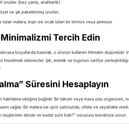
f ürünler (bez çanta, anahtarlık).
zel ve şık paketlenmiş ürünler.
 tutan matara, kışın ise sıcak tutan bir termos veya şemsiye.
 Minimalizmi Tercih Edin
evasa boyutlarda basmak, o ürünün kullanım ihtimalini düşürebilir. 
i hissetmek istemezler. Şık, estetik ve logonun zarifçe yerleştirildiği
.
alma” Süresini Hesaplayın
hatırlatma sıklığına bağlıdır. Bir takvim veya masa üstü organizeri,
sını sağlar. Bir matara ise spor salonunda, ofiste ve seyahatte mar
n müşterimin elinde ne kadar süre kalır?” sorusunu kendinize sorun.