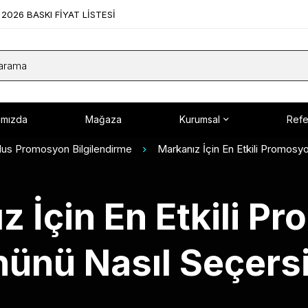
2026 BASKI FİYAT LİSTESİ
ımızda
Mağaza
Kurumsal
Refe
lus Promosyon Bilgilendirme
Markanız İçin En Etkili Promosy
z İçin En Etkili P
ünü Nasıl Seçers