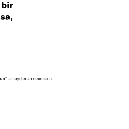
 bir
rsa,
rün”
almayı tercih etmelisiniz.
.