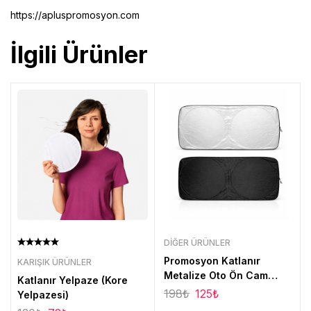
https://apluspromosyon.com
İlgili Ürünler
DIĞER ÜRÜNLER
Promosyon Katlanır
KARIŞIK ÜRÜNLER
Metalize Oto Ön Cam
Katlanır Yelpaze (Kore
Güneşlik
198
₺
125
₺
Yelpazesi)