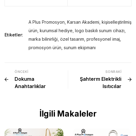
A Plus Promosyon
,
Karsan Akademi
,
kişiselleştirilmiş
ürün
,
kurumsal hediye
,
logo baskılı sunum cihazı
,
Etiketler:
marka bilinirliği
,
özel tasarım
,
profesyonel imaj
,
promosyon ürün
,
sunum ekipmanı
ÖNCEKI
SONRAKI
Dokuma
Şahterm Elektrikli
Anahtarlıklar
Isıtıcılar
İlgili Makaleler