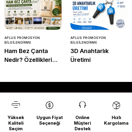
APLUS PROMOSYON
APLUS PROMOSYON
BILGILENDIRME
BILGILENDIRME
Ham Bez Çanta
3D Anahtarlık
Nedir? Özellikleri
Üretimi
ve Kullanım
Alanları
Yüksek
Uygun Fiyat
Online
Hızlı
Kaliteli
Seçeneği
Müşteri
Kargolama
Seçim
Destek