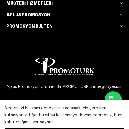
MÜŞTERI HIZMETLERI
APLUS PROMOSYON
PROMOSYON BÜLTEN
Aplus Promosyon Ürünleri Bir PROMOTÜRK Derneği Üyesidir.
Size en iyi kullanıcı deneyimini sağlamak için çerezleri
Bu internet sitesi
sunucularında barındırılmakta ve
kullanıyoruz. Eğer bu siteyi kullanmaya devam ederseniz, bunu
X Technology
yeni teknolojilerle geliştirilmektedir.
kabul ettiğinizi var-sayarız.