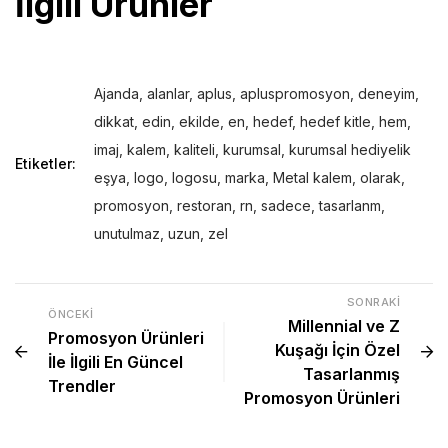
İlgili Ürünler
Ajanda
,
alanlar
,
aplus
,
apluspromosyon
,
deneyim
,
dikkat
,
edin
,
ekilde
,
en
,
hedef
,
hedef kitle
,
hem
,
imaj
,
kalem
,
kaliteli
,
kurumsal
,
kurumsal hediyelik
Etiketler:
eşya
,
logo
,
logosu
,
marka
,
Metal kalem
,
olarak
,
promosyon
,
restoran
,
rn
,
sadece
,
tasarlanm
,
unutulmaz
,
uzun
,
zel
SONRAKI
ÖNCEKI
Millennial ve Z
Promosyon Ürünleri
Kuşağı İçin Özel
İle İlgili En Güncel
Tasarlanmış
Trendler
Promosyon Ürünleri