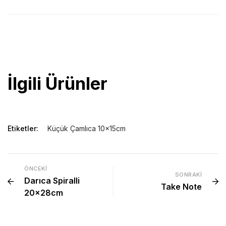
10x15cm ebat 224 sayfa çizgili 70 gr krem iç kağıt 3 farklı renk
seçeneği ile
promosyon organizer
.
İlgili Ürünler
Etiketler:
Küçük Çamlıca 10x15cm
ÖNCEKI
SONRAKI
Darıca Spiralli
Take Note
20x28cm