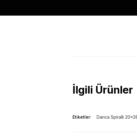
20x28cm spiralli haftalık 4 fark
İlgili Ürünler
Etiketler:
Darıca Spiralli 20x