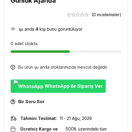
Günlük Ajanda
(0 incelemeler)
şu anda
4
kişi bunu görüntülüyor
0 adet stokta
Bu ürün şu anda stoklarımızda mevcut değildir.
WhatsApp ile Sipariş Ver
Bir Soru Sor
Tahmini Teslimat:
11 - 21 Ağu, 2026
500
₺
Ücretsiz Kargo ve
üzerindeki tüm