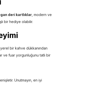
ı
gan deri kartlıklar
, modern ve
lı bir hediye olabilir.
neyimi
a yerel bir kahve dükkanından
r ve fuar yorgunluğunu tatlı bir
nişletir. Unutmayın, en iyi