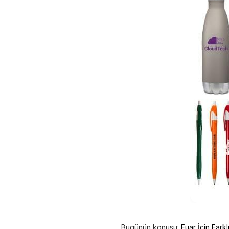
Bugünün konusu:
Fuar İçin Far