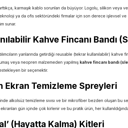
arttıkça, karmaşık kablo sorunları da büyüyor. Logolu, silikon veya v
 teknoloji ya da ofis sektöründeki firmalar için son derece işlevsel ve 
üm sunar.
anılabilir Kahve Fincanı Bandı (
atılımcıların yanlarında getirdiği reusable (tekrar kullanılabilir) kahve 
ı kumaş veya neopren malzemeden yapılmış
kahve fincanı bandı (sl
destekleyen bir seçenektir.
fon Ekran Temizleme Spreyleri
çinde alkolsüz temizleme sıvısı ve bir mikrofiber bezden oluşan bu set
 ekranları gün içinde çok kirlenir ve bu pratik ürün, her kullanıldığınd
al’ (Hayatta Kalma) Kitleri