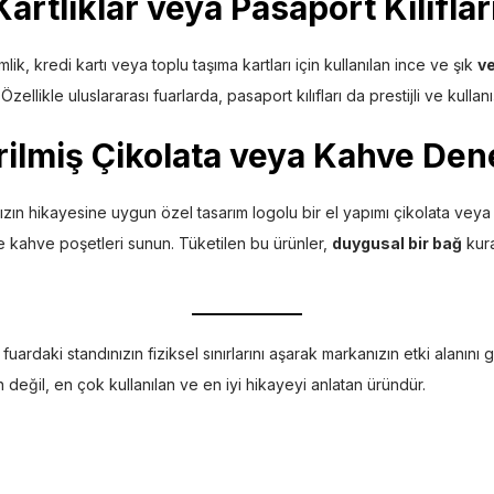
artlıklar veya Pasaport Kılıflar
ik, kredi kartı veya toplu taşıma kartları için kullanılan ince ve şık
ve
zellikle uluslararası fuarlarda, pasaport kılıfları da prestijli ve kullanış
tirilmiş Çikolata veya Kahve De
ızın hikayesine uygun özel tasarım logolu bir el yapımı çikolata vey
ltre kahve poşetleri sunun. Tüketilen bu ürünler,
duygusal bir bağ
kura
rdaki standınızın fiziksel sınırlarını aşarak markanızın etki alanını ge
değil, en çok kullanılan ve en iyi hikayeyi anlatan üründür.