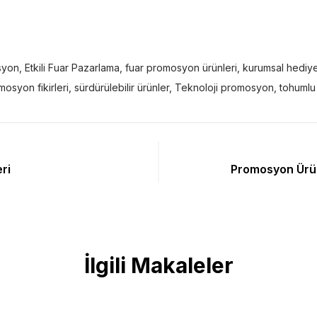
syon
,
Etkili Fuar Pazarlama
,
fuar promosyon ürünleri
,
kurumsal hediy
osyon fikirleri
,
sürdürülebilir ürünler
,
Teknoloji promosyon
,
tohumlu
ri
Promosyon Ürünl
İlgili Makaleler