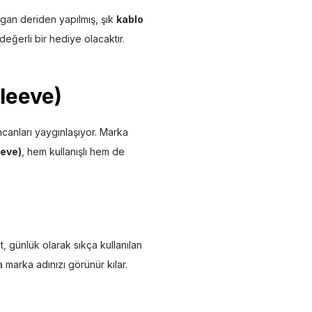
egan deriden yapılmış, şık
kablo
değerli bir hediye olacaktır.
Sleeve)
fincanları yaygınlaşıyor. Marka
eeve)
, hem kullanışlı hem de
, günlük olarak sıkça kullanılan
a marka adınızı görünür kılar.