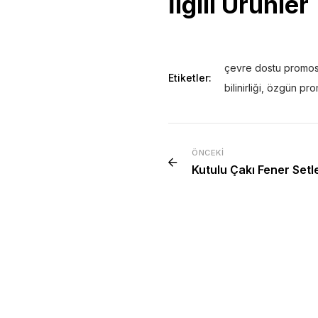
İlgili Ürünler
çevre dostu promo
Etiketler:
bilinirliği
,
özgün prom
ÖNCEKI
Kutulu Çakı Fener Setle