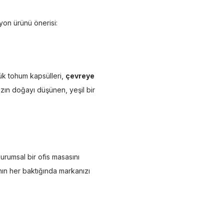
yon ürünü önerisi:
ük tohum kapsülleri,
çevreye
ızın doğayı düşünen, yeşil bir
kurumsal bir ofis masasını
ının her baktığında markanızı