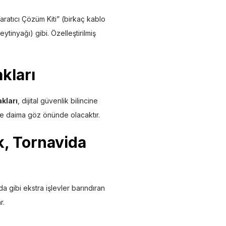
Yaratıcı Çözüm Kiti” (birkaç kablo
eytinyağı) gibi. Özelleştirilmiş
kları
akları
, dijital güvenlik bilincine
nde daima göz önünde olacaktır.
k, Tornavida
da gibi ekstra işlevler barındıran
r.