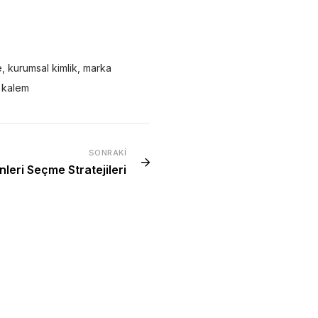
e
,
kurumsal kimlik
,
marka
 kalem
SONRAKI
eri Seçme Stratejileri