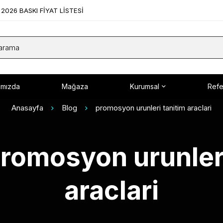
2026 BASKI FİYAT LİSTESİ
ımızda
Mağaza
Kurumsal
Refe
Anasayfa
Blog
promosyon urunleri tanitim araclari
promosyon urunler
araclari