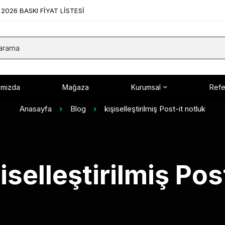
2026 BASKI FİYAT LİSTESİ
ımızda
Mağaza
Kurumsal
Refe
Anasayfa
Blog
kişiselleştirilmiş Post-it notluk
şiselleştirilmiş Pos