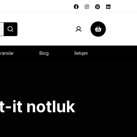
ranslar
Blog
İletişim
t-it notluk