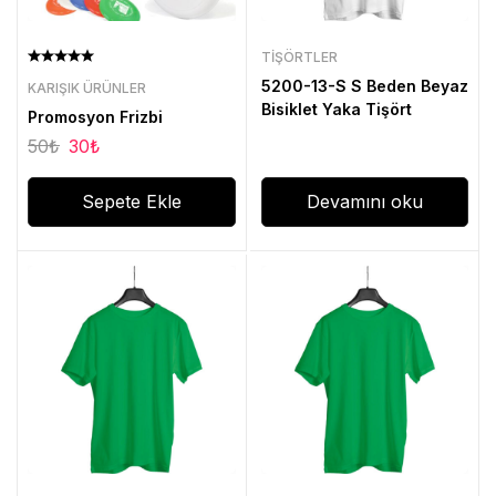
TIŞÖRTLER
5200-13-S S Beden Beyaz
KARIŞIK ÜRÜNLER
Bisiklet Yaka Tişört
Promosyon Frizbi
50
₺
30
₺
Sepete Ekle
Devamını oku