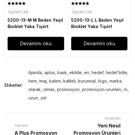
TIŞÖRTLER
TIŞÖRTLER
5200-13-M M Beden Yeşil
5200-13-L L Beden Yeşil
Bisiklet Yaka Tişört
Bisiklet Yaka Tişört
Devamını oku
Devamını oku
Ajanda
,
aplus
,
bask
,
ekilde
,
en
,
hedef
,
hedef kitle
,
hem
,
imaj
,
kalem
,
kaliteli
,
kurumsal
,
logo
,
marka
,
Etiketler:
olarak
,
olmas
,
promosyon
,
promosyon-urunleri
,
rn
,
uzun
,
zel
SONRAKI
Yeni Nesil
ÖNCEKI
A Plus Promosyon
Promosyon Ürünleri