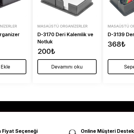
NIZERLER
MASAÜSTÜ ORGANIZERLER
MASAÜSTÜ O
rganizer
D-3170 Deri Kalemlik ve
D-3139 Der
Notluk
368
₺
200
₺
 Ekle
Devamını oku
Sepe
 Fiyat Seçeneği
Online Müşteri Destek