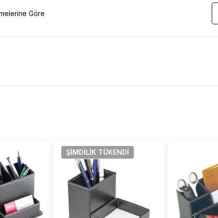
emelerine Göre
ŞIMDILIK
TÜKENDI