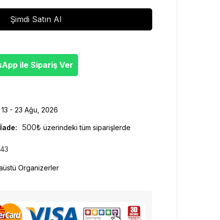
Şimdi Satın Al
pp ile Sipariş Ver
13 - 23 Ağu, 2026
500
₺
İade:
üzerindeki tüm siparişlerde
143
üstü Organizerler