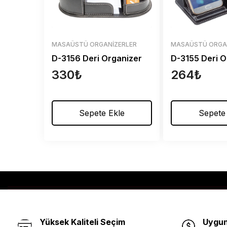
MASAÜSTÜ ORGANIZERLER
MASAÜSTÜ ORGA
D-3156 Deri Organizer
D-3155 Deri O
330
₺
264
₺
Sepete Ekle
Sepete
Yüksek Kaliteli Seçim
Uygun