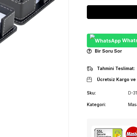
WhatsA
Bir Soru Sor
Tahmini Teslimat:
Ücretsiz Kargo ve 
Sku:
D-3
Kategori:
Masa