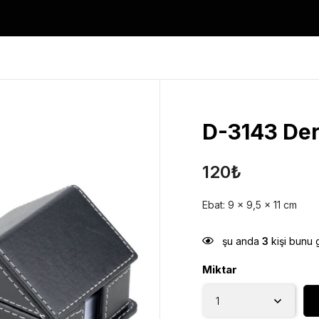
D-3143 Der
120
₺
Ebat: 9 x 9,5 x 11 cm
şu anda
3
kişi bunu 
Miktar