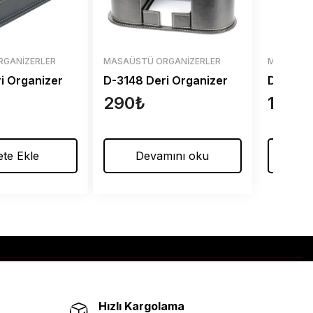
RGANIZERLER
MASAÜSTÜ ORGANIZERLER
MASAÜSTÜ
i Organizer
D-3148 Deri Organizer
D-3135 
290
₺
180
₺
te Ekle
Devamını oku
S
Hızlı Kargolama