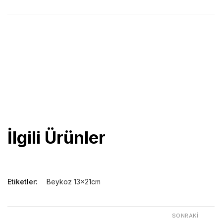
13×21 cm ölçüsünde,
lastikli,
80gr/m2 krem iç kağıt,
196 sayfa,
kapak gofre-serigrafi ve uv baskıya uygun,
koli içi sayı 40 adet
İlgili Ürünler
Etiketler:
Beykoz 13x21cm
SONRAKI