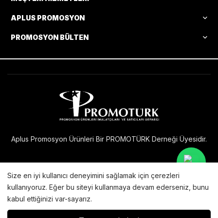
APLUS PROMOSYON
PROMOSYON BÜLTEN
Aplus Promosyon Ürünleri Bir PROMOTÜRK Derneği Üyesidir.
Size en iyi kullanıcı deneyimini sağlamak için çerezleri
Bu internet sitesi
sunucularında barındırılmakta ve
kullanıyoruz. Eğer bu siteyi kullanmaya devam ederseniz, bunu
X Technology
yeni teknolojilerle geliştirilmektedir.
kabul ettiğinizi var-sayarız.