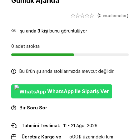
Günlük Ajanda
(0 incelemeler)
şu anda
3
kişi bunu görüntülüyor
0 adet stokta
Bu ürün şu anda stoklarımızda mevcut değildir.
WhatsApp ile Sipariş Ver
Bir Soru Sor
Tahmini Teslimat:
11 - 21 Ağu, 2026
500
₺
Ücretsiz Kargo ve
üzerindeki tüm