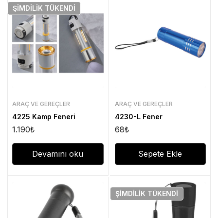
ŞIMDILIK
TÜKENDI
ARAÇ VE GEREÇLER
ARAÇ VE GEREÇLER
4225 Kamp Feneri
4230-L Fener
1.190
₺
68
₺
Devamını oku
Sepete Ekle
ŞIMDILIK
TÜKENDI