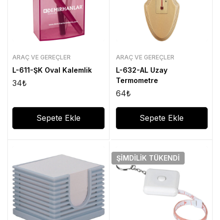
ARAÇ VE GEREÇLER
ARAÇ VE GEREÇLER
L-611-ŞK Oval Kalemlik
L-632-AL Uzay
Termometre
34
₺
64
₺
Sepete Ekle
Sepete Ekle
ŞIMDILIK
TÜKENDI