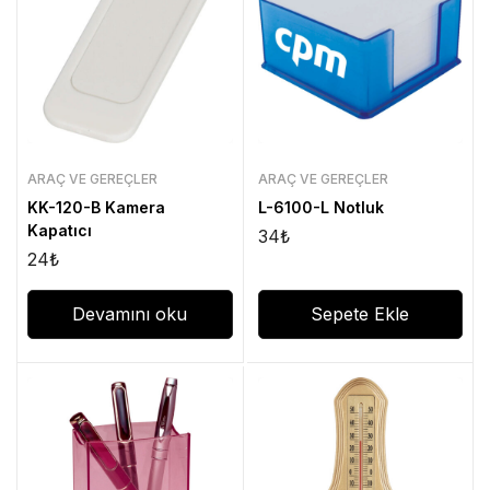
ARAÇ VE GEREÇLER
ARAÇ VE GEREÇLER
KK-120-B Kamera
L-6100-L Notluk
Kapatıcı
34
₺
24
₺
Devamını oku
Sepete Ekle