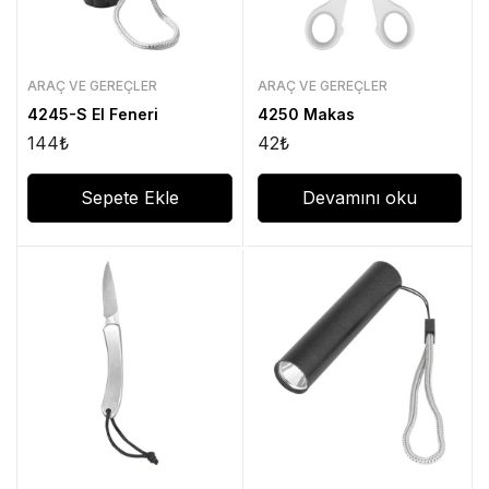
ARAÇ VE GEREÇLER
ARAÇ VE GEREÇLER
4245-S El Feneri
4250 Makas
144
₺
42
₺
Sepete Ekle
Devamını oku