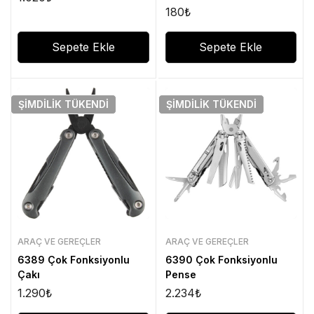
180
₺
Sepete Ekle
Sepete Ekle
ŞIMDILIK
TÜKENDI
ŞIMDILIK
TÜKENDI
ARAÇ VE GEREÇLER
ARAÇ VE GEREÇLER
6389 Çok Fonksiyonlu
6390 Çok Fonksiyonlu
Çakı
Pense
1.290
₺
2.234
₺