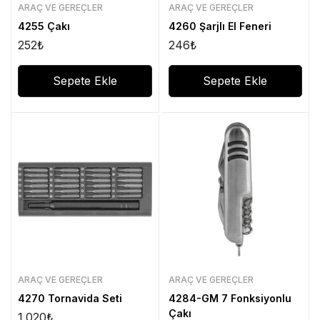
ARAÇ VE GEREÇLER
ARAÇ VE GEREÇLER
4255 Çakı
4260 Şarjlı El Feneri
252
₺
246
₺
Sepete Ekle
Sepete Ekle
ARAÇ VE GEREÇLER
ARAÇ VE GEREÇLER
4270 Tornavida Seti
4284-GM 7 Fonksiyonlu
Çakı
1.020
₺