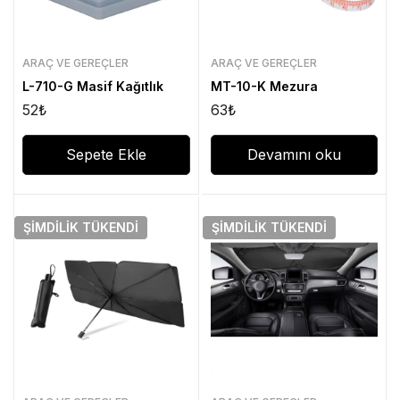
ARAÇ VE GEREÇLER
ARAÇ VE GEREÇLER
L-710-G Masif Kağıtlık
MT-10-K Mezura
52
₺
63
₺
Sepete Ekle
Devamını oku
ŞIMDILIK
TÜKENDI
ŞIMDILIK
TÜKENDI