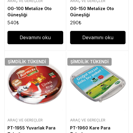
ARAÇ VE GEREÇLER
ARAÇ VE GEREÇLER
OG-100 Metalize Oto
OG-150 Metalize Oto
Güneşliği
Güneşliği
540
₺
290
₺
Devamını oku
Devamını oku
ŞIMDILIK
TÜKENDI
ŞIMDILIK
TÜKENDI
ARAÇ VE GEREÇLER
ARAÇ VE GEREÇLER
PT-1955 Yuvarlak Para
PT-1960 Kare Para