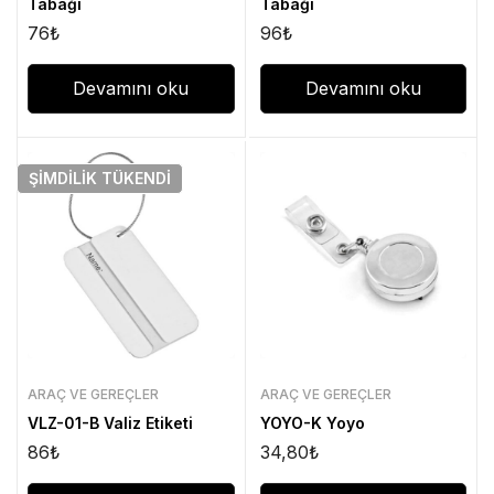
Tabağı
Tabağı
76
₺
96
₺
Devamını oku
Devamını oku
ŞIMDILIK
TÜKENDI
ARAÇ VE GEREÇLER
ARAÇ VE GEREÇLER
VLZ-01-B Valiz Etiketi
YOYO-K Yoyo
86
₺
34,80
₺