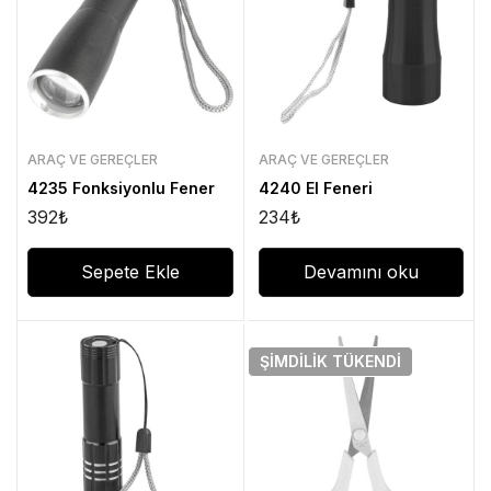
ARAÇ VE GEREÇLER
ARAÇ VE GEREÇLER
4235 Fonksiyonlu Fener
4240 El Feneri
392
₺
234
₺
Sepete Ekle
Devamını oku
ŞIMDILIK
TÜKENDI