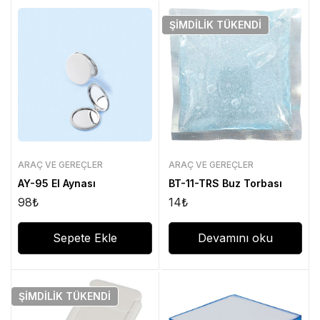
ŞIMDILIK
TÜKENDI
ARAÇ VE GEREÇLER
ARAÇ VE GEREÇLER
AY-95 El Aynası
BT-11-TRS Buz Torbası
98
₺
14
₺
Sepete Ekle
Devamını oku
ŞIMDILIK
TÜKENDI