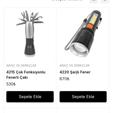
ARAÇ VE GEREÇLER
ARAÇ VE GEREÇLER
4215 Çok Fonksiyonlu
4220 Şarjlı Fener
Fenerli Çakı
870
₺
530
₺
Sepete Ekle
Sepete Ekle