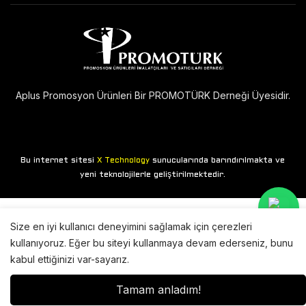
Aplus Promosyon Ürünleri Bir PROMOTÜRK Derneği Üyesidir.
Bu internet sitesi
sunucularında barındırılmakta ve
X Technology
yeni teknolojilerle geliştirilmektedir.
Size en iyi kullanıcı deneyimini sağlamak için çerezleri
kullanıyoruz. Eğer bu siteyi kullanmaya devam ederseniz, bunu
kabul ettiğinizi var-sayarız.
Tamam anladım!
Anasayfa
Mağaza
Giriş yap
Sepet
Arama