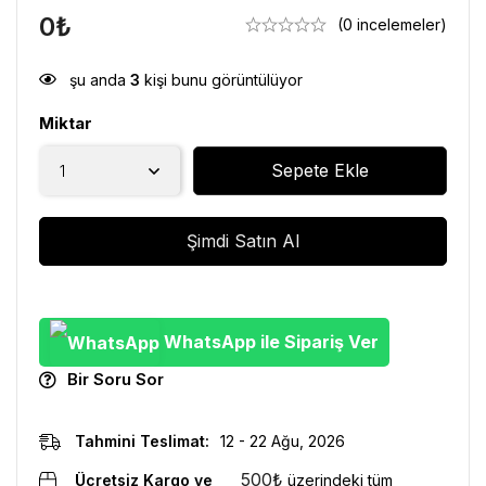
0
₺
(0 incelemeler)
şu anda
3
kişi bunu görüntülüyor
Miktar
Sepete Ekle
Şimdi Satın Al
WhatsApp ile Sipariş Ver
Bir Soru Sor
Tahmini Teslimat:
12 - 22 Ağu, 2026
500
₺
Ücretsiz Kargo ve
üzerindeki tüm