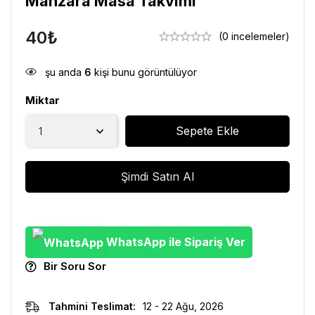
Manzara Masa Takvimi
40
₺
(0 incelemeler)
şu anda
6
kişi bunu görüntülüyor
Miktar
Sepete Ekle
Şimdi Satın Al
WhatsApp ile Sipariş Ver
Bir Soru Sor
Tahmini Teslimat:
12 - 22 Ağu, 2026