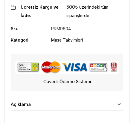
500
₺
Ücretsiz Kargo ve
üzerindeki tüm
İade:
siparişlerde
Sku:
PRM9604
Kategori:
Masa Takvimleri
Güvenli Ödeme Sistemi
Açıklama