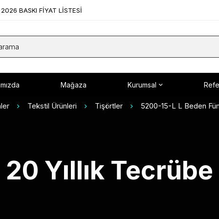
2026 BASKI FİYAT LİSTESİ
ımızda
Mağaza
Kurumsal
Refe
ler
Tekstil Ürünleri
Tişörtler
5200-15-L L Beden Füm
20 Yıllık Tecrübe