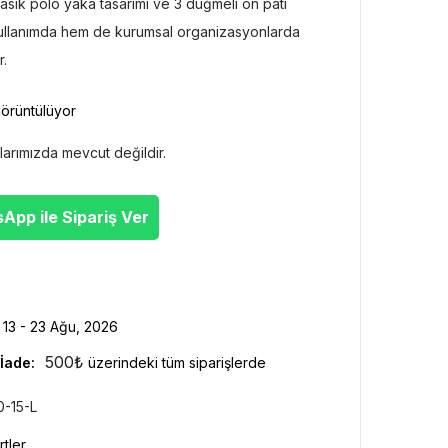
asik polo yaka tasarımı ve 3 düğmeli ön patı
ullanımda hem de kurumsal organizasyonlarda
r.
görüntülüyor
larımızda mevcut değildir.
pp ile Sipariş Ver
13 - 23 Ağu, 2026
500
₺
İade:
üzerindeki tüm siparişlerde
0-15-L
rtler