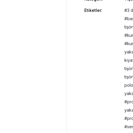
Etiketler:
3 d
bas
tişör
ku
kur
yaka
kıya
tişör
tişör
polo
yaka
pr
yaka 
pro
ser