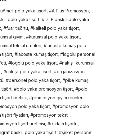
üğmeli polo yaka tişört
,
A Plus Promosyon
,
kılı polo yaka tişört
,
DTF baskılı polo yaka
t
,
fuar tişörtü
,
kaliteli polo yaka tişört
,
rumsal giyim
,
kurumsal polo yaka tişört
,
umsal tekstil ürünleri
,
lacoste kumaş polo
 tişört
,
lacoste kumaş tişört
,
logolu personel
feti
,
logolu polo yaka tişört
,
nakışlı kurumsal
t
,
nakışlı polo yaka tişört
,
organizasyon
tü
,
personel polo yaka tişört
,
piké kumaş
 tişört
,
polo yaka promosyon tişört
,
polo
 tişört üretimi
,
promosyon giyim ürünleri
,
omosyon polo yaka tişört
,
promosyon polo
tişört fiyatları
,
promosyon tekstil
,
mosyon tişört üreticisi
,
reklam tişörtü
,
igraf baskılı polo yaka tişört
,
şirket personel