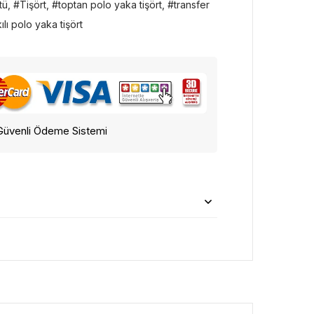
tü
,
Tişört
,
toptan polo yaka tişört
,
transfer
ılı polo yaka tişört
Güvenli Ödeme Sistemi