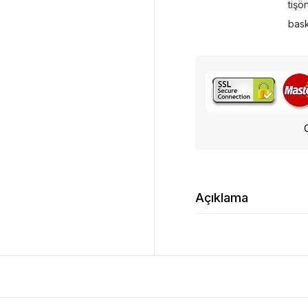
tişör
bask
Açıklama