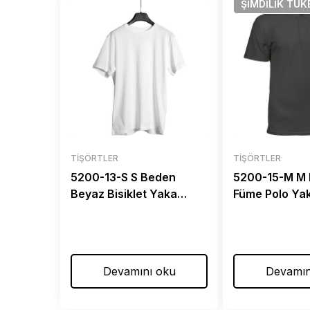
ŞIMDILIK
TÜK
TIŞÖRTLER
TIŞÖRTLER
5200-13-S S Beden
5200-15-M M
Beyaz Bisiklet Yaka
Füme Polo Yak
Tişört
Devamını oku
Devamın