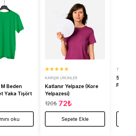
TIŞÖRTLE
5200-15
KARIŞIK ÜRÜNLER
Füme Po
 M Beden
Katlanır Yelpaze (Kore
let Yaka Tişört
Yelpazesi)
72
₺
120
₺
mını oku
Sepete Ekle
De