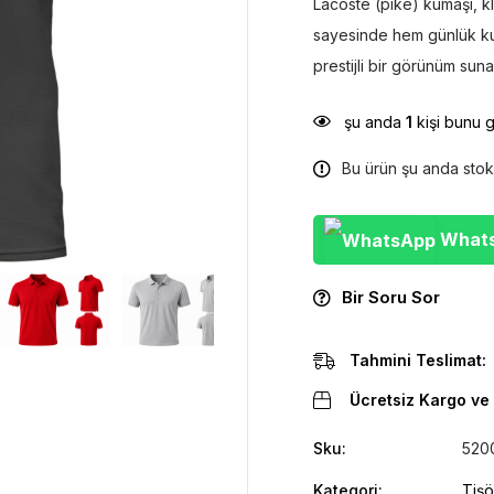
Lacoste (piké) kumaşı, kl
sayesinde hem günlük k
prestijli bir görünüm suna
şu anda
1
kişi bunu 
Bu ürün şu anda stok
WhatsA
Bir Soru Sor
Tahmini Teslimat:
Ücretsiz Kargo ve 
Sku:
520
Kategori:
Tişö