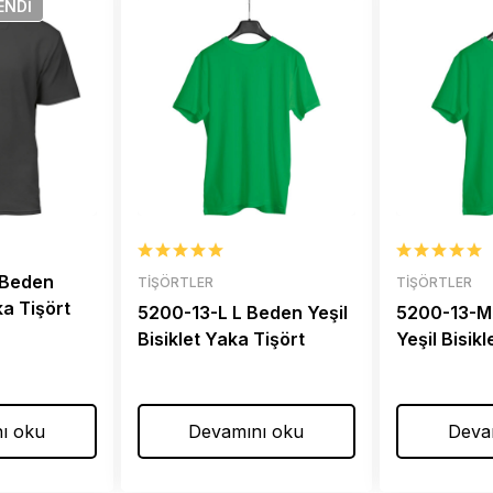
ENDI
 Beden
TIŞÖRTLER
TIŞÖRTLER
a Tişört
5200-13-L L Beden Yeşil
5200-13-M
Bisiklet Yaka Tişört
Yeşil Bisik
ı oku
Devamını oku
Deva