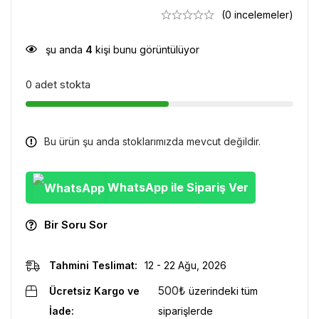
(0 incelemeler)
şu anda
4
kişi bunu görüntülüyor
0 adet stokta
Bu ürün şu anda stoklarımızda mevcut değildir.
WhatsApp ile Sipariş Ver
Bir Soru Sor
Tahmini Teslimat:
12 - 22 Ağu, 2026
500
₺
Ücretsiz Kargo ve
üzerindeki tüm
İade:
siparişlerde