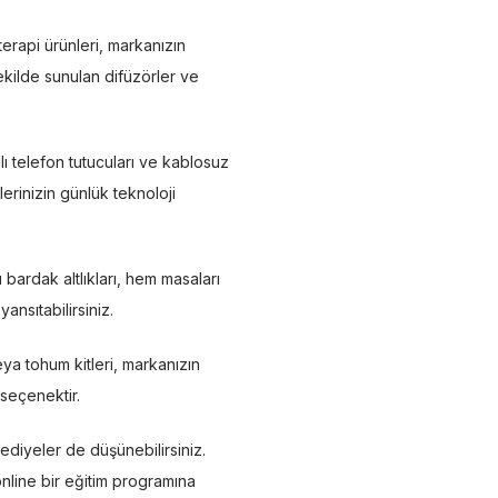
erapi ürünleri, markanızın
ekilde sunulan difüzörler ve
ı telefon tutucuları ve kablosuz
erinizin günlük teknoloji
ı bardak altlıkları, hem masaları
ansıtabilirsiniz.
eya tohum kitleri, markanızın
 seçenektir.
hediyeler de düşünebilirsiniz.
online bir eğitim programına