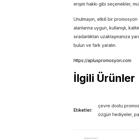
erişim hakkı gibi seçenekler, müş
Unutmayın, etkili bir promosyon 
alanlarına uygun, kullanışlı, kal
sıradanlıktan uzaklaşmanıza yar
bulun ve fark yaratın.
https://apluspromosyon.com
İlgili Ürünler
çevre dostu promo
Etiketler:
özgün hediyeler
,
pa
ÖNCEKI