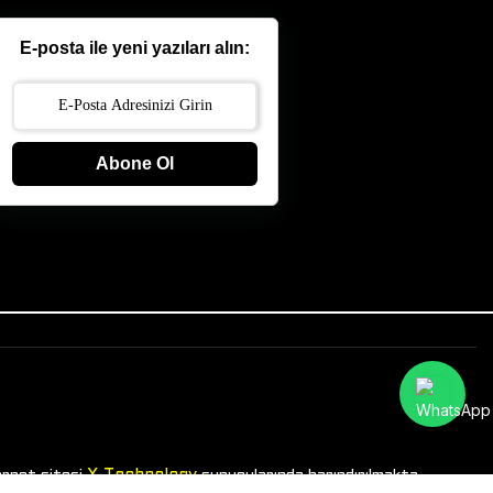
E-posta ile yeni yazıları alın:
Abone Ol
X Technology
ernet sitesi
sunucularında barındırılmakta