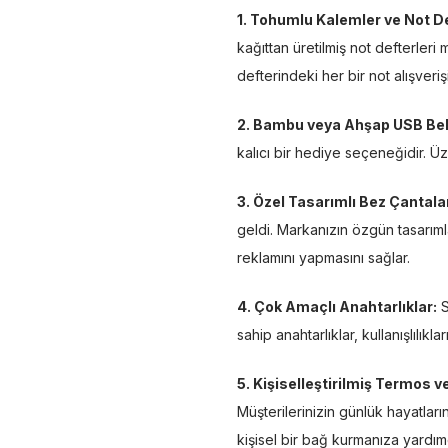
1. Tohumlu Kalemler ve Not De
kağıttan üretilmiş not defterleri 
defterindeki her bir not alışveriş
2. Bambu veya Ahşap USB Bell
kalıcı bir hediye seçeneğidir. Ü
3. Özel Tasarımlı Bez Çantala
geldi. Markanızın özgün tasarımla
reklamını yapmasını sağlar.
4. Çok Amaçlı Anahtarlıklar:
S
sahip anahtarlıklar, kullanışlılı
5. Kişiselleştirilmiş Termos ve
Müşterilerinizin günlük hayatları
kişisel bir bağ kurmanıza yardımc