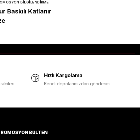
ROMOSYON BILGILENDIRME
APLUS PROMOSYON BILGILENDIR
r Baskılı Katlanır
Toptan Promosyon Fri
ze
Satın Alırken Dikkat
Edilmesi Gereken 8 Ö
Nokta
Hızlı Kargolama
lcileri.
Kendi depolarımızdan gönderim.
PROMOSYON BÜLTEN