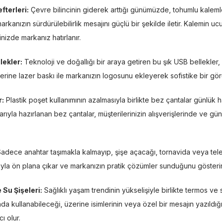
fterleri:
Çevre bilincinin giderek arttığı günümüzde, tohumlu kalem
markanızın sürdürülebilirlik mesajını güçlü bir şekilde iletir. Kalemin uc
inizde markanız hatırlanır.
ekler:
Teknoloji ve doğallığı bir araya getiren bu şık USB bellekler,
zerine lazer baskı ile markanızın logosunu ekleyerek sofistike bir gör
r:
Plastik poşet kullanımının azalmasıyla birlikte bez çantalar günlük 
rıyla hazırlanan bez çantalar, müşterilerinizin alışverişlerinde ve gü
adece anahtar taşımakla kalmayıp, şişe açacağı, tornavida veya telefo
klarıyla ön plana çıkar ve markanızın pratik çözümler sunduğunu gösterir
 Su Şişeleri:
Sağlıklı yaşam trendinin yükselişiyle birlikte termos ve s
nda kullanabileceği, üzerine isimlerinin veya özel bir mesajın yazıldığı
ı olur.