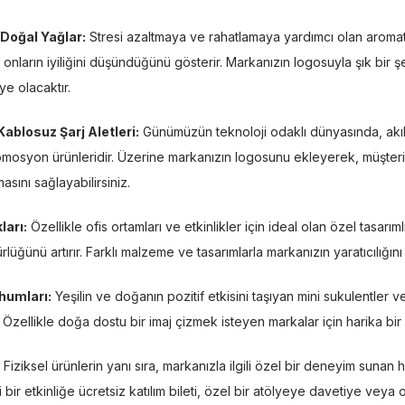
 Doğal Yağlar:
Stresi azaltmaya ve rahatlamaya yardımcı olan aromat
 onların iyiliğini düşündüğünü gösterir. Markanızın logosuyla şık bir ş
ye olacaktır.
 Kablosuz Şarj Aletleri:
Günümüzün teknoloji odaklı dünyasında, akıll
promosyon ürünleridir. Üzerine markanızın logosunu ekleyerek, müşteril
asını sağlayabilirsiniz.
ları:
Özellikle ofis ortamları ve etkinlikler için ideal olan özel tasarıml
ğünü artırır. Farklı malzeme ve tasarımlarla markanızın yaratıcılığını y
ohumları:
Yeşilin ve doğanın pozitif etkisini taşıyan mini sukulentler v
 Özellikle doğa dostu bir imaj çizmek isteyen markalar için harika bir
Fiziksel ürünlerin yanı sıra, markanızla ilgili özel bir deneyim sunan 
ir etkinliğe ücretsiz katılım bileti, özel bir atölyeye davetiye veya 