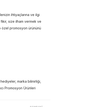
izin ihtiyaçlarına ve ilgi
 fikir, size ilham vermek ve
k o özel promosyon ürününü
 hediyeler
,
marka bilinirliği
,
tıcı Promosyon Ürünleri
SONRAKI