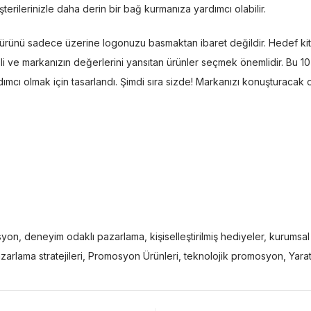
terilerinizle daha derin bir bağ kurmanıza yardımcı olabilir.
ürünü sadece üzerine logonuzu basmaktan ibaret değildir. Hedef kitlen
iteli ve markanızın değerlerini yansıtan ürünler seçmek önemlidir. Bu 10
dımcı olmak için tasarlandı. Şimdi sıra sizde! Markanızı konuşturaca
syon
,
deneyim odaklı pazarlama
,
kişiselleştirilmiş hediyeler
,
kurumsal
zarlama stratejileri
,
Promosyon Ürünleri
,
teknolojik promosyon
,
Yara