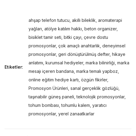
ahşap telefon tutucu
,
akıllı bileklik
,
aromaterapi
yağları
,
atölye katılım hakkı
,
beton organizer
,
bisiklet tamir seti
,
bitki çayı
,
çevre dostu
promosyonlar
,
çok amaçlı anahtarlık
,
deneyimsel
promosyonlar
,
geri dönüştürülmüş defter
,
hikaye
anlatımı
,
kurumsal hediyeler
,
marka bilinirliği
,
marka
Etiketler:
mesajı içeren bandana
,
marka temalı yapboz
,
online eğitim hediye kartı
,
özgün fikirler
,
Promosyon Ürünleri
,
sanal gerçeklik gözlüğü
,
taşınabilir güneş paneli
,
teknolojik promosyonlar
,
tohum bombası
,
tohumlu kalem
,
yaratıcı
promosyonlar
,
yerel zanaatkarlar