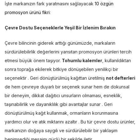
İşte markanızın fark yaratmasını sağlayacak
10 özgün
promosyon ürünü fikri
:
Çevre Dostu Seçeneklerle Yeşil Bir İzlenim Bırakın
Çevre bilincinin giderek arttığı günümüzde, markaların
sürdürülebilirlik değerlerini yansıtan promosyon ürünleri tercih
etmesi büyük önem taşıyor.
Tohumlu kalemler
, kullanıldıktan
sonra toprağa ekilerek bitkiye dönüşebilen yenilikçi bir
seçenektir . Geri dönüştürülmüş kağıttan üretilmiş
not defterleri
de hem çevreye duyarlı bir seçenek sunar hem de dokunsal
bir deneyim, dikkat dağıtıcı unsurların olmaması, esneklik,
taşınabilirlik ve dayanıklılık gibi avantajlar sunar . Geri
dönüştürülmüş kağıt kullanmak, ormanların korunmasına
yardımcı olur ve atık miktarını azaltır . Bu tür çevre dostu ürünler,
markanızın doğaya saygılı ve sürdürülebilir bir yaklaşım
benimsediği mesajını güçlü bir şekilde iletir .