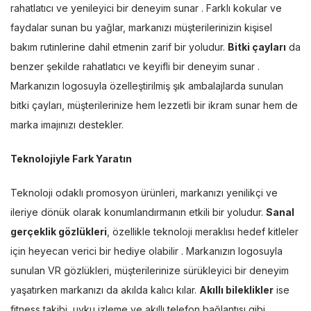
rahatlatıcı ve yenileyici bir deneyim sunar . Farklı kokular ve
faydalar sunan bu yağlar, markanızı müşterilerinizin kişisel
bakım rutinlerine dahil etmenin zarif bir yoludur.
Bitki çayları
da
benzer şekilde rahatlatıcı ve keyifli bir deneyim sunar .
Markanızın logosuyla özelleştirilmiş şık ambalajlarda sunulan
bitki çayları, müşterilerinize hem lezzetli bir ikram sunar hem de
marka imajınızı destekler.
Teknolojiyle Fark Yaratın
Teknoloji odaklı promosyon ürünleri, markanızı yenilikçi ve
ileriye dönük olarak konumlandırmanın etkili bir yoludur.
Sanal
gerçeklik gözlükleri
, özellikle teknoloji meraklısı hedef kitleler
için heyecan verici bir hediye olabilir . Markanızın logosuyla
sunulan VR gözlükleri, müşterilerinize sürükleyici bir deneyim
yaşatırken markanızı da akılda kalıcı kılar.
Akıllı bileklikler
ise
fitness takibi, uyku izleme ve akıllı telefon bağlantısı gibi